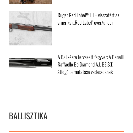
vadászfegyver
Ruger Red Label™ III – visszatért az
amerikai „Red Label” over/under
A Bal kézre tervezett fegyver: A Benelli
Raffaello Be Diamond A.I. BE.S.T.
átfogó bemutatása vadászoknak