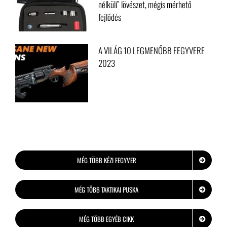
Végre egy érdekes cucc otthoni
gyakorláshoz: Laser Ammo – „lőszer
nélküli” lövészet, mégis mérhető
fejlődés
A VILÁG 10 LEGMENŐBB FEGYVERE
2023
MÉG TÖBB KÉZI FEGYVER
MÉG TÖBB TAKTIKAI PUSKA