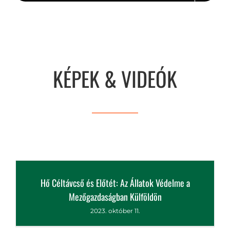
MÉG TÖBB EGYÉB CIKK
KÉPEK & VIDEÓK
Hő Céltávcső és Előtét: Az Állatok Védelme a
Mezőgazdaságban Külföldön