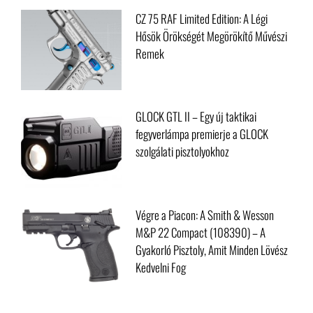
CZ 75 RAF Limited Edition: A Légi
Hősök Örökségét Megörökítő Művészi
Remek
GLOCK GTL II – Egy új taktikai
fegyverlámpa premierje a GLOCK
szolgálati pisztolyokhoz
Végre a Piacon: A Smith & Wesson
M&P 22 Compact (108390) – A
Gyakorló Pisztoly, Amit Minden Lövész
Kedvelni Fog