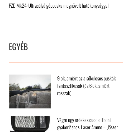
félautomata gránátvető új generációja
PZD Mk24: Ultrasúlyú géppuska megnövelt hatékonysággal
EGYÉB
9 ok, amiért az alsókulcsos puskák
fantasztikusak (és 6 ok, amiért
rosszak)