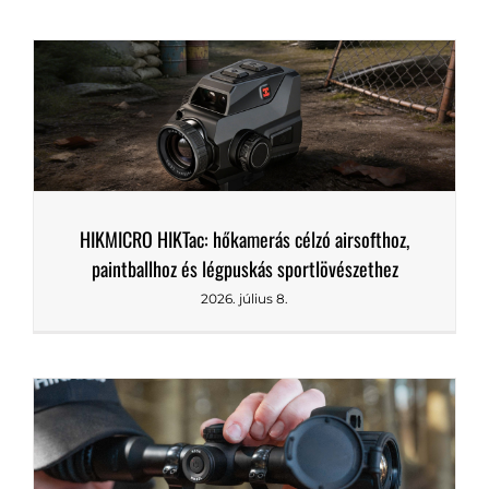
Új hőkamerás céltávcsőrekord született
2026. július 26.
HIKMICRO HIKTac: hőkamerás célzó airsofthoz,
paintballhoz és légpuskás sportlövészethez
2026. július 8.