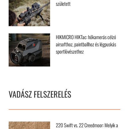
megvizsgáljam a minőségét
Új hőkamerás céltávcsőrekord
született
HIKMICRO HIKTac: hőkamerás célzó
airsofthoz, paintballhoz és légpuskás
sportlövészethez
VADÁSZ FELSZERELÉS