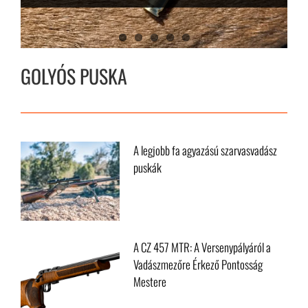
kacsa vadászfegyver
.22-es központi gyújtású
gondolnánk
amiért rosszak)
szarvasvadász puskák
lőfegyverek királya?
GOLYÓS PUSKA
A legjobb fa agyazású szarvasvadász
puskák
A CZ 457 MTR: A Versenypályáról a
Vadászmezőre Érkező Pontosság