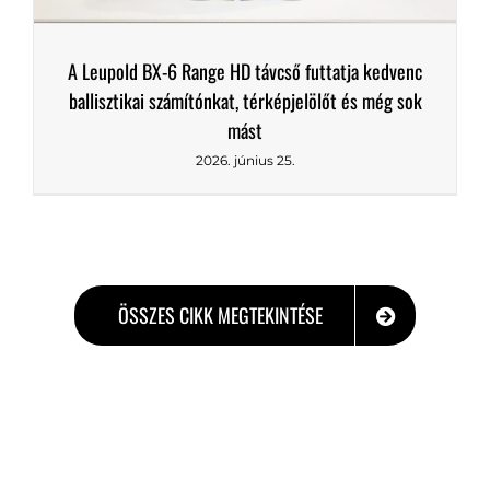
A Leupold BX-6 Range HD távcső futtatja kedvenc
ballisztikai számítónkat, térképjelölőt és még sok
mást
2026. június 25.
ÖSSZES CIKK MEGTEKINTÉSE