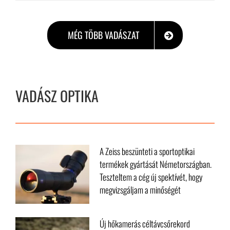
Új hőkamerás céltávcsőrekord született
2026. július 26.
MÉG TÖBB VADÁSZAT
VADÁSZ OPTIKA
A Zeiss beszünteti a sportoptikai
termékek gyártását Németországban.
Teszteltem a cég új spektívét, hogy