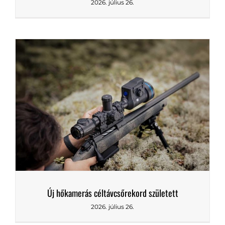
Clausen ragadozóhívók – a piac egyik legjobb
választása rókára és aranysakálra
2026. július 26.