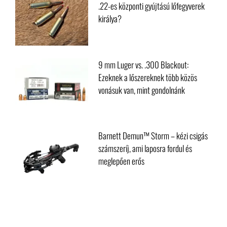
220 Swift vs. 22 Creedmoor: Melyik a
.22-es központi gyújtású lőfegyverek
királya?
9 mm Luger vs. .300 Blackout:
Ezeknek a lőszereknek több közös
vonásuk van, mint gondolnánk
Barnett Demun™ Storm – kézi csigás
számszeríj, ami laposra fordul és
meglepően erős