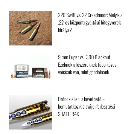
BALLISZTIKA
220 Swift vs. 22 Creedmoor: Melyik a
.22-es központi gyújtású lőfegyverek
királya?
9 mm Luger vs. .300 Blackout:
Ezeknek a lőszereknek több közös
vonásuk van, mint gondolnánk
Drónok ellen is bevethető –
bemutatkozik a svájci fejlesztésű
SHATTER4K