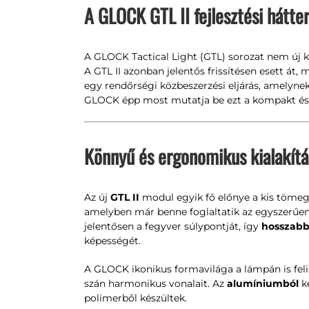
A GLOCK GTL II fejlesztési hátter
A GLOCK Tactical Light (GTL) sorozat nem új ke
A GTL II azonban jelentős frissítésen esett át
egy rendőrségi közbeszerzési eljárás, amelyne
GLOCK épp most mutatja be ezt a kompakt és 
Könnyű és ergonomikus kialakítá
Az új
GTL II
modul egyik fő előnye a kis tömeg 
amelyben már benne foglaltatik az egyszerűe
jelentősen a fegyver súlypontját, így
hosszabb
képességét.
A GLOCK ikonikus formavilága a lámpán is felis
szán harmonikus vonalait. Az
alumíniumból
ké
polimerből készültek.