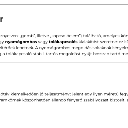
r
znyelven: „gomb”, illetve „kapcsolóelem”) található, amelyek kö
ogy
nyomógombos
vagy
tolókapcsolós
kialakítást szeretne: ez 
 eltérőek lehetnek. A nyomógombos megoldás sokaknak kényelmes
g a tolókapcsoló stabil, tartós megoldást nyújt hosszan tartó me
ótáv kiemelkedően jó teljesítményt jelent egy ilyen méretű feg
áramkörnek köszönhetően állandó fényerő szabályozást biztosít,