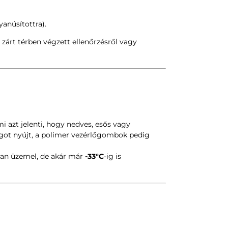
anúsítottra).
 zárt térben végzett ellenőrzésről vagy
i azt jelenti, hogy nedves, esős vagy
ágot nyújt, a polimer vezérlőgombok pedig
an üzemel, de akár már
-33°C
-ig is