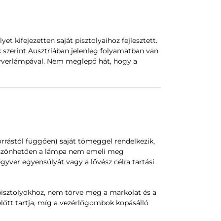
 kifejezetten saját pisztolyaihoz fejlesztett.
ek szerint Ausztriában jelenleg folyamatban van
egyverlámpával. Nem meglepő hát, hogy a
rrástól függően) saját tömeggel rendelkezik,
öszönhetően a lámpa nem emeli meg
egyver egyensúlyát vagy a lövész célra tartási
 pisztolyokhoz, nem törve meg a markolat és a
lőtt tartja, míg a vezérlőgombok kopásálló