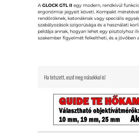
A
GLOCK GTL II
egy modern, rendkívül funkcio
ergonómiai jegyeit követi. Kompakt méretével, 
rendőröknek, katonáknak vagy speciális egység
szabályozások szigorúsága és a használati korl
példája annak, hogyan lehet egy pisztolyhoz ill
szakember figyelmét felkeltheti, és a jövőben 
Ha tetszett, oszd meg másokkal is!