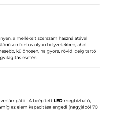
nnyen, a mellékelt szerszám használatával
különösen fontos olyan helyzetekben, ahol
ebb, különösen, ha gyors, rövid ideig tartó
gvilágítás esetén.
yverlámpától. A beépített
LED
megbízható,
 amíg az elem kapacitása engedi (nagyjából 70