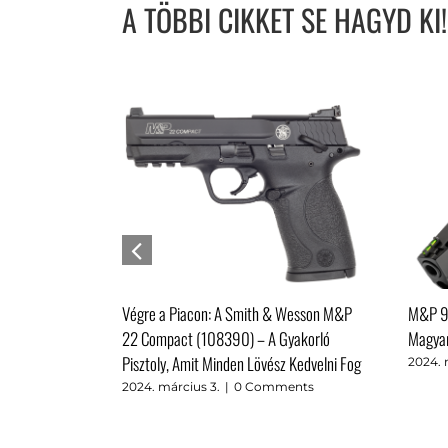
A TÖBBI CIKKET SE HAGYD KI!
 Légi Hősök
Végre a Piacon: A Smith & Wesson M&P
M&P 9 
szi Remek
22 Compact (108390) – A Gyakorló
Magyar
Pisztoly, Amit Minden Lövész Kedvelni Fog
nts
2024. 
2024. március 3.
|
0 Comments