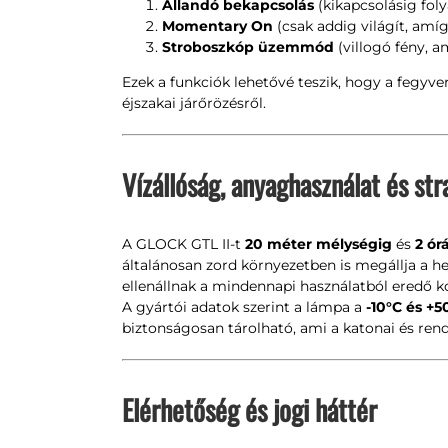
Állandó bekapcsolás
(kikapcsolásig foly
Momentary On
(csak addig világít, amí
Stroboszkóp üzemmód
(villogó fény, a
Ezek a funkciók lehetővé teszik, hogy a fegyve
éjszakai járőrözésről.
Vízállóság, anyaghasználat és str
A GLOCK GTL II-t
20 méter mélységig
és
2 ór
általánosan zord környezetben is megállja a he
ellenállnak a mindennapi használatból eredő k
A gyártói adatok szerint a lámpa a
-10°C és +5
biztonságosan tárolható, ami a katonai és ren
Elérhetőség és jogi háttér