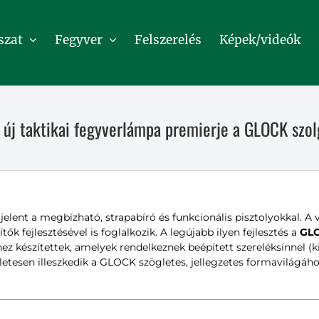
szat
Fegyver
Felszerelés
Képek/videók
 új taktikai fegyverlámpa premierje a GLOCK szolg
elent a megbízható, strapabíró és funkcionális pisztolyokkal. A
k fejlesztésével is foglalkozik. A legújabb ilyen fejlesztés a
GLO
z készítettek, amelyek rendelkeznek beépített szereléksínnel (kiv
letesen illeszkedik a GLOCK szögletes, jellegzetes formavilágához