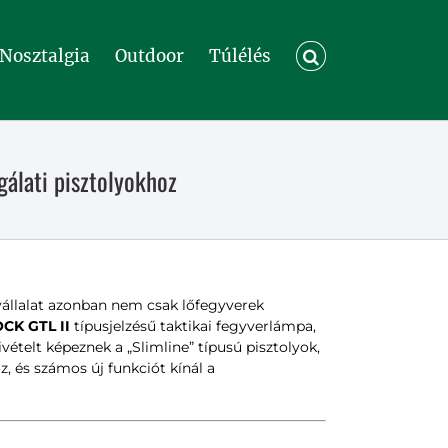
Nosztalgia
Outdoor
Túlélés
álati pisztolyokhoz
 vállalat azonban nem csak lőfegyverek
CK GTL II
típusjelzésű taktikai fegyverlámpa,
ételt képeznek a „Slimline” típusú pisztolyok,
, és számos új funkciót kínál a