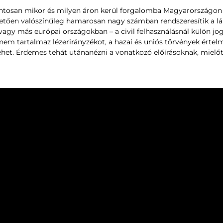
ntosan mikor és milyen áron kerül forgalomba Magyarországon 
etően valószínűleg hamarosan nagy számban rendszeresítik a l
y más európai országokban – a civil felhasználásnál külön jog
ta nem tartalmaz lézerirányzékot, a hazai és uniós törvények ért
het. Érdemes tehát utánanézni a vonatkozó előírásoknak, mielőtt 