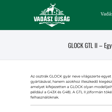
Kihagyás
Vadá
GLOCK GTL II – Egy
Az osztrák GLOCK gyár neve világszerte egyet j
gyártásával, hanem azokhoz illeszkedő kiegészítő
amelyet kifejezetten a GLOCK olyan modelljeihe
például a G43X és G48). A GTL II jóformán töké
felhasználóknak.