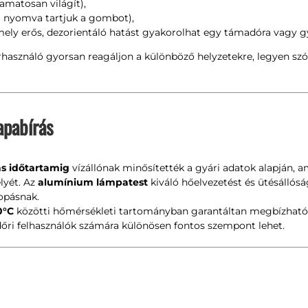
amatosan világít),
g nyomva tartjuk a gombot),
mely erős, dezorientáló hatást gyakorolhat egy támadóra vagy gy
rhasználó gyorsan reagáljon a különböző helyzetekre, legyen szó
apabírás
ás időtartamig
vízállónak minősítették a gyári adatok alapján, am
lyét. Az
alumínium lámpatest
kiváló hőelvezetést és ütésállós
opásnak.
0°C
közötti hőmérsékleti tartományban garantáltan megbízható
dőri felhasználók számára különösen fontos szempont lehet.