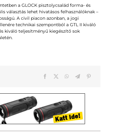
ntetben a GLOCK pisztolycsalád forma- és
is választás lehet hivatásos felhasználóknak –
ságú. A civil piacon azonban, a jogi
llenére technikai szempontból a GTL II kiváló
és kiváló teljesítményű kiegészítő sok
letén.