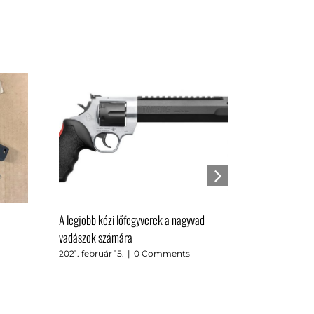
A legjobb kézi lőfegyverek a nagyvad
A tomahawkok
vadászok számára
amerikai relik
katonaságnál 
2021. február 15.
|
0 Comments
2021. január 1