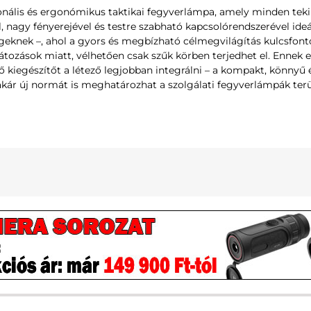
nális és ergonómikus taktikai fegyverlámpa, amely minden teki
nagy fényerejével és testre szabható kapcsolórendszerével ideál
eknek –, ahol a gyors és megbízható célmegvilágítás kulcsfontos
átozások miatt, vélhetően csak szűk körben terjedhet el. Ennek e
ő kiegészítőt a létező legjobban integrálni – a kompakt, könnyű 
akár új normát is meghatározhat a szolgálati fegyverlámpák terü