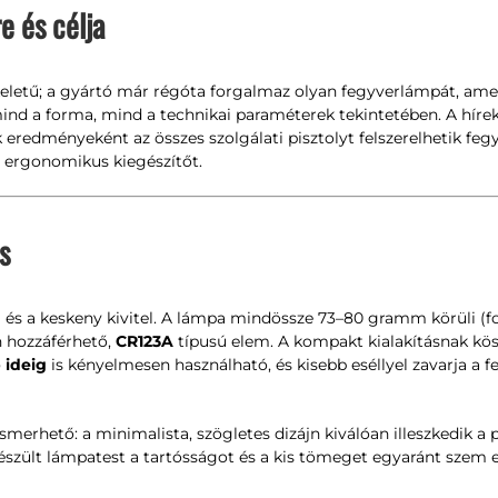
e és célja
letű; a gyártó már régóta forgalmaz olyan fegyverlámpát, amelyet
, mind a forma, mind a technikai paraméterek tekintetében. A hír
k eredményeként az összes szolgálati pisztolyt felszerelhetik f
ergonomikus kiegészítőt.
s
és a keskeny kivitel. A lámpa mindössze 73–80 gramm körüli (fo
n hozzáférhető,
CR123A
típusú elem. A kompakt kialakításnak k
 ideig
is kényelmesen használható, és kisebb eséllyel zavarja a f
merhető: a minimalista, szögletes dizájn kiválóan illeszkedik a
szült lámpatest a tartósságot és a kis tömeget egyaránt szem e