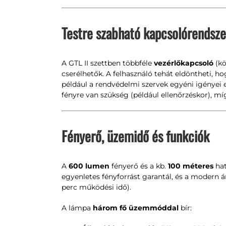
Testre szabható kapcsolórendsze
A GTL II szettben többféle
vezérlőkapcsoló
(kö
cserélhetők. A felhasználó tehát eldöntheti, h
például a rendvédelmi szervek egyéni igényei
fényre van szükség (például ellenőrzéskor), mí
Fényerő, üzemidő és funkciók
A
600 lumen
fényerő és a kb.
100 méteres
hat
egyenletes fényforrást garantál, és a modern 
perc működési idő).
A lámpa
három fő üzemmóddal
bír: