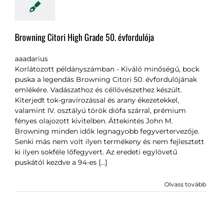
Browning Citori High Grade 50. évfordulója
aaadarius
Korlátozott példányszámban - Kiváló minőségű, bock
puska a legendás Browning Citori 50. évfordulójának
emlékére. Vadászathoz és céllövészethez készült.
Kiterjedt tok-gravírozással és arany ékezetekkel,
valamint IV. osztályú török diófa szárral, prémium
fényes olajozott kivitelben. Áttekintés John M.
Browning minden idők legnagyobb fegyvertervezője.
Senki más nem volt ilyen termékeny és nem fejlesztett
ki ilyen sokféle lőfegyvert. Az eredeti egylövetű
puskától kezdve a 94-es [...]
Olvass tovább