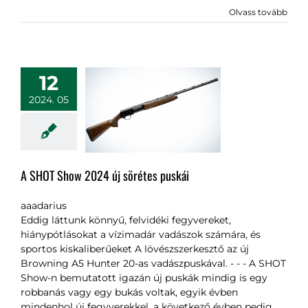
Olvass tovább
12
2024. 05
A SHOT Show 2024 új sörétes puskái
aaadarius
Eddig láttunk könnyű, felvidéki fegyvereket,
hiánypótlásokat a vízimadár vadászok számára, és
sportos kiskaliberűeket A lövészszerkesztő az új
Browning A5 Hunter 20-as vadászpuskával. - - - A SHOT
Show-n bemutatott igazán új puskák mindig is egy
robbanás vagy egy bukás voltak, egyik évben
mindenhol új fegyverekkel, a következő évben pedig