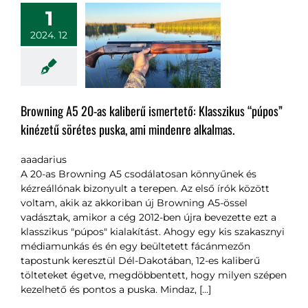
1
2024. 12
Browning A5 20-as kaliberű ismertető: Klasszikus “púpos”
kinézetű sörétes puska, ami mindenre alkalmas.
aaadarius
A 20-as Browning A5 csodálatosan könnyűnek és
kézreállónak bizonyult a terepen. Az első írók között
voltam, akik az akkoriban új Browning A5-össel
vadásztak, amikor a cég 2012-ben újra bevezette ezt a
klasszikus "púpos" kialakítást. Ahogy egy kis szakasznyi
médiamunkás és én egy beültetett fácánmezőn
tapostunk keresztül Dél-Dakotában, 12-es kaliberű
tölteteket égetve, megdöbbentett, hogy milyen szépen
kezelhető és pontos a puska. Mindaz, [...]