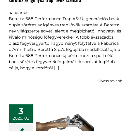
aaadarius
Beretta 688 Performance Trap AS: Új generációs bock
dupla sörétes az igényes trap lövők számára A Beretta
név világszerte egyet jelent a megbízható, innovatív és
kiváló minőségű lőfegyverekkel. A több évszázados
olasz fegyvergyártó hagyományt folytatva a Fabbrica
d’Armi Pietro Beretta S.p.A. legújabb modellcsaládja, a
Beretta 688 Performance újraértelmezi a sportcélú
bock sörétes fegyverek fogalmát. A sorozat legfőbb
célja, hogy a kezdőtől [...]
Olvass tovább
3
2025. 02