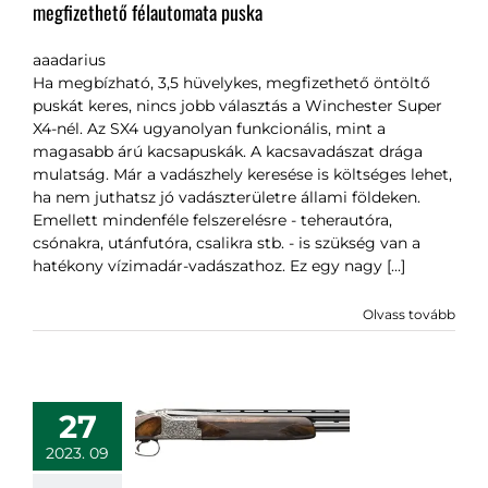
megfizethető félautomata puska
aaadarius
Ha megbízható, 3,5 hüvelykes, megfizethető öntöltő
puskát keres, nincs jobb választás a Winchester Super
X4-nél. Az SX4 ugyanolyan funkcionális, mint a
magasabb árú kacsapuskák. A kacsavadászat drága
mulatság. Már a vadászhely keresése is költséges lehet,
ha nem juthatsz jó vadászterületre állami földeken.
Emellett mindenféle felszerelésre - teherautóra,
csónakra, utánfutóra, csalikra stb. - is szükség van a
hatékony vízimadár-vadászathoz. Ez egy nagy [...]
Olvass tovább
27
2023. 09