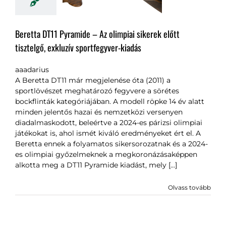
Beretta DT11 Pyramide – Az olimpiai sikerek előtt
tisztelgő, exkluzív sportfegyver-kiadás
aaadarius
A Beretta DT11 már megjelenése óta (2011) a
sportlövészet meghatározó fegyvere a sörétes
bockflinták kategóriájában. A modell röpke 14 év alatt
minden jelentős hazai és nemzetközi versenyen
diadalmaskodott, beleértve a 2024-es párizsi olimpiai
játékokat is, ahol ismét kiváló eredményeket ért el. A
Beretta ennek a folyamatos sikersorozatnak és a 2024-
es olimpiai győzelmeknek a megkoronázásaképpen
alkotta meg a DT11 Pyramide kiadást, mely [...]
Olvass tovább