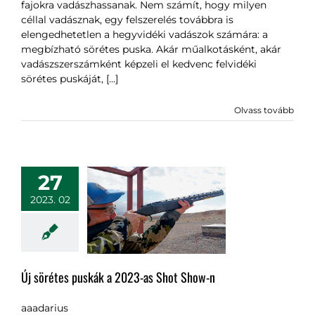
fajokra vadászhassanak. Nem számít, hogy milyen
céllal vadásznak, egy felszerelés továbbra is
elengedhetetlen a hegyvidéki vadászok számára: a
megbízható sörétes puska. Akár műalkotásként, akár
vadászszerszámként képzeli el kedvenc felvidéki
sörétes puskáját, [...]
Olvass tovább
27
2023. 02
Új sörétes puskák a 2023-as Shot Show-n
aaadarius