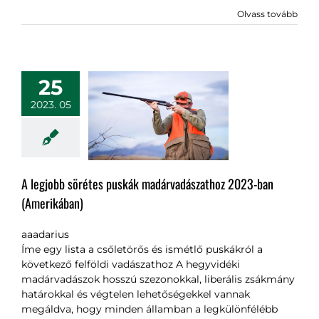
Olvass tovább
25
2023. 05
A legjobb sörétes puskák madárvadászathoz 2023-ban
(Amerikában)
aaadarius
Íme egy lista a csőletörős és ismétlő puskákról a
következő felföldi vadászathoz A hegyvidéki
madárvadászok hosszú szezonokkal, liberális zsákmány
határokkal és végtelen lehetőségekkel vannak
megáldva, hogy minden államban a legkülönfélébb