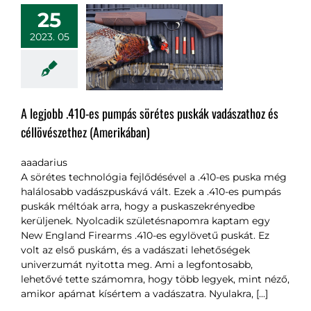
25
2023. 05
A legjobb .410-es pumpás sörétes puskák vadászathoz és
céllövészethez (Amerikában)
aaadarius
A sörétes technológia fejlődésével a .410-es puska még
halálosabb vadászpuskává vált. Ezek a .410-es pumpás
puskák méltóak arra, hogy a puskaszekrényedbe
kerüljenek. Nyolcadik születésnapomra kaptam egy
New England Firearms .410-es egylövetű puskát. Ez
volt az első puskám, és a vadászati lehetőségek
univerzumát nyitotta meg. Ami a legfontosabb,
lehetővé tette számomra, hogy több legyek, mint néző,
amikor apámat kísértem a vadászatra. Nyulakra, [...]