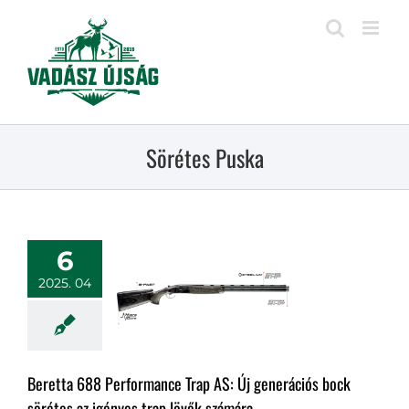
Kihagyás
Sörétes Puska
6
2025. 04
Beretta 688 Performance Trap AS: Új generációs bock
sörétes az igényes trap lövők számára