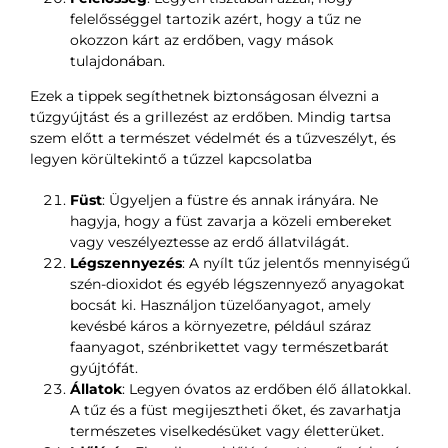
felelősséggel tartozik azért, hogy a tűz ne
okozzon kárt az erdőben, vagy mások
tulajdonában.
Ezek a tippek segíthetnek biztonságosan élvezni a
tűzgyújtást és a grillezést az erdőben. Mindig tartsa
szem előtt a természet védelmét és a tűzveszélyt, és
legyen körültekintő a tűzzel kapcsolatba
Füst
: Ügyeljen a füstre és annak irányára. Ne
hagyja, hogy a füst zavarja a közeli embereket
vagy veszélyeztesse az erdő állatvilágát.
Légszennyezés
: A nyílt tűz jelentős mennyiségű
szén-dioxidot és egyéb légszennyező anyagokat
bocsát ki. Használjon tüzelőanyagot, amely
kevésbé káros a környezetre, például száraz
faanyagot, szénbrikettet vagy természetbarát
gyújtófát.
Állatok
: Legyen óvatos az erdőben élő állatokkal.
A tűz és a füst megijesztheti őket, és zavarhatja
természetes viselkedésüket vagy életterüket.