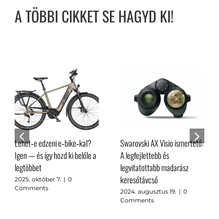
A TÖBBI CIKKET SE HAGYD KI!
Lehet‑e edzeni e‑bike‑kal?
Swarovski AX Visio ismertető:
Igen — és így hozd ki belőle a
A legfejlettebb és
legtöbbet
legvitatottabb madarász
keresőtávcső
2025. október 7.
|
0
Comments
2024. augusztus 19.
|
0
Comments