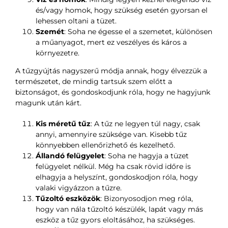
és/vagy homok, hogy szükség esetén gyorsan el
lehessen oltani a tüzet.
Szemét
: Soha ne égesse el a szemetet, különösen
a műanyagot, mert ez veszélyes és káros a
környezetre.
A tűzgyújtás nagyszerű módja annak, hogy élvezzük a
természetet, de mindig tartsuk szem előtt a
biztonságot, és gondoskodjunk róla, hogy ne hagyjunk
magunk után kárt.
Kis méretű tűz
: A tűz ne legyen túl nagy, csak
annyi, amennyire szüksége van. Kisebb tűz
könnyebben ellenőrizhető és kezelhető.
Állandó felügyelet
: Soha ne hagyja a tüzet
felügyelet nélkül. Még ha csak rövid időre is
elhagyja a helyszínt, gondoskodjon róla, hogy
valaki vigyázzon a tűzre.
Tűzoltó eszközök
: Bizonyosodjon meg róla,
hogy van nála tűzoltó készülék, lapát vagy más
eszköz a tűz gyors eloltásához, ha szükséges.