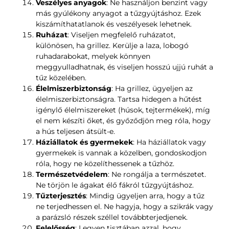
Veszélyes anyagok
: Ne használjon benzint vagy
más gyúlékony anyagot a tűzgyújtáshoz. Ezek
kiszámíthatatlanok és veszélyesek lehetnek.
Ruházat
: Viseljen megfelelő ruházatot,
különösen, ha grillez. Kerülje a laza, lobogó
ruhadarabokat, melyek könnyen
meggyulladhatnak, és viseljen hosszú ujjú ruhát a
tűz közelében.
Élelmiszerbiztonság
: Ha grillez, ügyeljen az
élelmiszerbiztonságra. Tartsa hidegen a hűtést
igénylő élelmiszereket (húsok, tejtermékek), míg
el nem készíti őket, és győződjön meg róla, hogy
a hús teljesen átsült-e.
Háziállatok és gyermekek
: Ha háziállatok vagy
gyermekek is vannak a közelben, gondoskodjon
róla, hogy ne közelíthessenek a tűzhöz.
Természetvédelem
: Ne rongálja a természetet.
Ne törjön le ágakat élő fákról tűzgyújtáshoz.
Tűzterjesztés
: Mindig ügyeljen arra, hogy a tűz
ne terjedhessen el. Ne hagyja, hogy a szikrák vagy
a parázsló részek széllel továbbterjedjenek.
Felelősség
: Legyen tisztában azzal, hogy