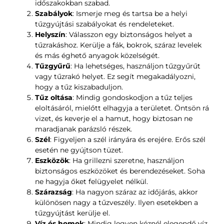
időszakokban szabad.
Szabályok
: Ismerje meg és tartsa be a helyi
tűzgyújtási szabályokat és rendeleteket.
Helyszín
: Válasszon egy biztonságos helyet a
tűzrakáshoz. Kerülje a fák, bokrok, száraz levelek
és más éghető anyagok közelségét.
Tűzgyűrű
: Ha lehetséges, használjon tűzgyűrűt
vagy tűzrakó helyet. Ez segít megakadályozni,
hogy a tűz kiszabaduljon.
Tűz oltása
: Mindig gondoskodjon a tűz teljes
eloltásáról, mielőtt elhagyja a területet. Öntsön rá
vizet, és keverje el a hamut, hogy biztosan ne
maradjanak parázsló részek.
Szél
: Figyeljen a szél irányára és erejére. Erős szél
esetén ne gyújtson tüzet.
Eszközök
: Ha grillezni szeretne, használjon
biztonságos eszközöket és berendezéseket. Soha
ne hagyja őket felügyelet nélkül.
Szárazság
: Ha nagyon száraz az időjárás, akkor
különösen nagy a tűzveszély. Ilyen esetekben a
tűzgyújtást kerülje el.
Víz és homok
: Mindig legyen kéznél elegendő víz