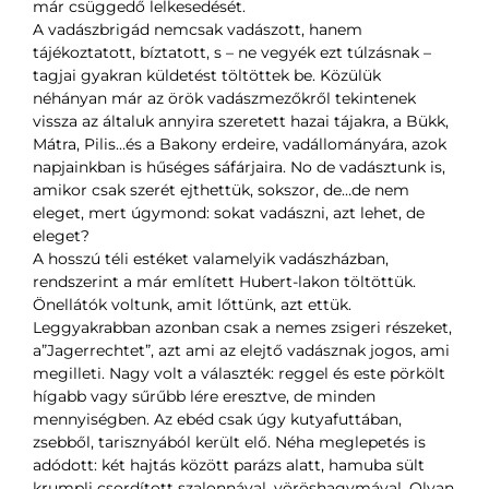
már csüggedő lelkesedését.
A vadászbrigád nemcsak vadászott, hanem
tájékoztatott, bíztatott, s – ne vegyék ezt túlzásnak –
tagjai gyakran küldetést töltöttek be. Közülük
néhányan már az örök vadászmezőkről tekintenek
vissza az általuk annyira szeretett hazai tájakra, a Bükk,
Mátra, Pilis…és a Bakony erdeire, vadállományára, azok
napjainkban is hűséges sáfárjaira. No de vadásztunk is,
amikor csak szerét ejthettük, sokszor, de…de nem
eleget, mert úgymond: sokat vadászni, azt lehet, de
eleget?
A hosszú téli estéket valamelyik vadászházban,
rendszerint a már említett Hubert-lakon töltöttük.
Önellátók voltunk, amit lőttünk, azt ettük.
Leggyakrabban azonban csak a nemes zsigeri részeket,
a”Jagerrechtet”, azt ami az elejtő vadásznak jogos, ami
megilleti. Nagy volt a választék: reggel és este pörkölt
hígabb vagy sűrűbb lére eresztve, de minden
mennyiségben. Az ebéd csak úgy kutyafuttában,
zsebből, tarisznyából került elő. Néha meglepetés is
adódott: két hajtás között parázs alatt, hamuba sült
krumpli csordított szalonnával, vöröshagymával. Olyan