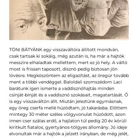
TÓNI BÁTYÁNK egy visszaváltóra állított mondván,
csak tartsak ki sokáig, még azután is, ha már a hajtók
messzire elhaladtak mellettem, mert ez jó hely. A váltó
most is frissen taposott, disznó pedig biztosan jön
lövésre. Megköszöntem az eligazítást, az öregúr tovább
ment a többi vendéggel. Baloldali szomszédom Laci
barátunk igen ismerte a vaddisznóhajtás minden
csínját-bínját és a vaddisznó szokásait, magatartását. Ő
is egy visszaváltón állt. Miután jeleztünk egymásnak,
egy öreg cserfa mellé húzódtam, jó takarásba. Előttem
mintegy 30 méter széles völgyvonulat húzódott, azon
innen cser szálas erdő, a hajlaton túl pedig 20 év körüli
kiritkult fiatalos, gyertyános-tölgyes állomány. Jó ideje
elvonultak már a hajtók a jelzett irányban, de még jelét,