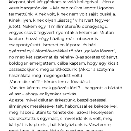
központjából két gépkocsira való kollégával – élen a
vezérigazgatónkkal – két nap múlva legott Ugodon
termettünk. Kinek volt, kinek nem volt saját puskája.
Kinek ilyen, kinek olyan „ásatag” viharvert fegyver
jutott. Nekem egy 11 millimétere/16 öbnagyságú,
vegyes csövű fegyvert nyomtak a kezembe. Miután
kaptam hozzá négy házilag már többször is
csappantyúzott, ismeretlen lőporral és házi
gyártmányú ólomlövedékkel töltött „golyós lőszert”,
no meg két szatymát és néhány 8-as sörétes töltényt,
boldogan emelgettem, célba kaptam, hogy egy kicsit
összeszokjunk, megbarátkozzunk. (Akkor a szatyma
használata még megengedett volt.)
„Van-e disznó”? – kérdeztem a fővadászt.
„Van ám kérem, csak győzzék lőni”! – hangzott a bíztató
válasz – ahogy ez ilyenkor szokás.
Az este, mivel délután érkeztünk, beszélgetéssel,
élmények mesélésével telt, háborússal és békebelivel,
meg háború utáni történetekkel. Szóval kedélyesen
szórakoztattuk egymást, s mivel időnk is volt, meg
kártyát is kaptunk…, hát kártyáztunk is. Vesztemre,
mert igen jó lapom járta és nyertem, nyertem