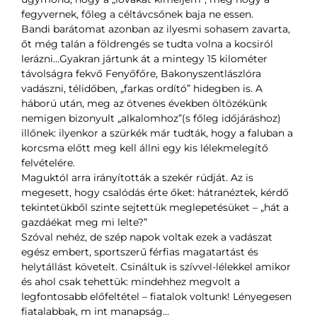
fegyvernek, főleg a céltávcsőnek baja ne essen.
Bandi barátomat azonban az ilyesmi sohasem zavarta,
őt még talán a földrengés se tudta volna a kocsiról
lerázni…Gyakran jártunk át a mintegy 15 kilométer
távolságra fekvő Fenyőfőre, Bakonyszentlászlóra
vadászni, télidőben, „farkas ordító” hidegben is. A
háború után, meg az ötvenes években öltözékünk
nemigen bizonyult „alkalomhoz”(s főleg időjáráshoz)
illőnek: ilyenkor a szürkék már tudták, hogy a faluban a
korcsma előtt meg kell állni egy kis lélekmelegítő
felvételére.
Maguktól arra irányították a szekér rúdját. Az is
megesett, hogy csalódás érte őket: hátranéztek, kérdő
tekintetükből szinte sejtettük meglepetésüket – „hát a
gazdáékat meg mi lelte?”
Szóval nehéz, de szép napok voltak ezek a vadászat
egész embert, sportszerű férfias magatartást és
helytállást követelt. Csináltuk is szívvel-lélekkel amikor
és ahol csak tehettük: mindehhez megvolt a
legfontosabb előfeltétel – fiatalok voltunk! Lényegesen
fiatalabbak, m int manapság…