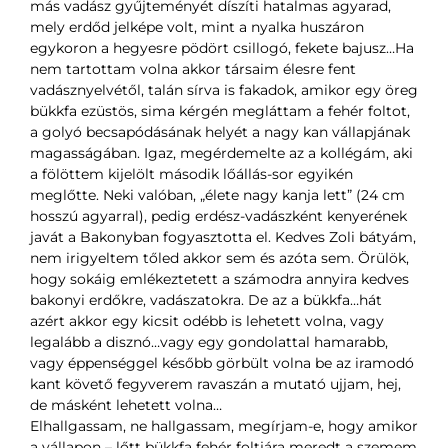
más vadász gyűjteményét díszíti hatalmas agyarad,
mely erdőd jelképe volt, mint a nyalka huszáron
egykoron a hegyesre pödört csillogó, fekete bajusz…Ha
nem tartottam volna akkor társaim élesre fent
vadásznyelvétől, talán sírva is fakadok, amikor egy öreg
bükkfa ezüstös, sima kérgén megláttam a fehér foltot,
a golyó becsapódásának helyét a nagy kan vállapjának
magasságában. Igaz, megérdemelte az a kollégám, aki
a fölöttem kijelölt második lőállás-sor egyikén
meglőtte. Neki valóban, „élete nagy kanja lett” (24 cm
hosszú agyarral), pedig erdész-vadászként kenyerének
javát a Bakonyban fogyasztotta el. Kedves Zoli bátyám,
nem irigyeltem tőled akkor sem és azóta sem. Örülök,
hogy sokáig emlékeztetett a számodra annyira kedves
bakonyi erdőkre, vadászatokra. De az a bükkfa…hát
azért akkor egy kicsit odébb is lehetett volna, vagy
legalább a disznó…vagy egy gondolattal hamarabb,
vagy éppenséggel később görbült volna be az iramodó
kant követő fegyverem ravaszán a mutató ujjam, hej,
de másként lehetett volna…
Elhallgassam, ne hallgassam, megírjam-e, hogy amikor
a vállapon – lőtt bükkfa fehér foltjára meredt a szemem