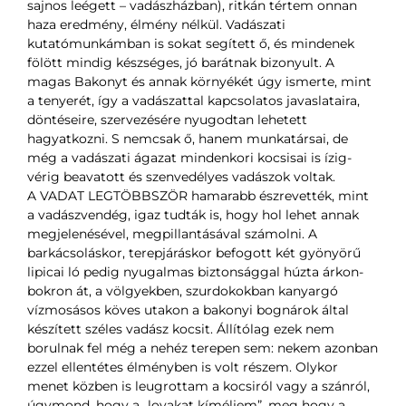
sajnos leégett – vadászházban), ritkán tértem onnan
haza eredmény, élmény nélkül. Vadászati
kutatómunkámban is sokat segített ő, és mindenek
fölött mindig készséges, jó barátnak bizonyult. A
magas Bakonyt és annak környékét úgy ismerte, mint
a tenyerét, így a vadászattal kapcsolatos javaslataira,
döntéseire, szervezésére nyugodtan lehetett
hagyatkozni. S nemcsak ő, hanem munkatársai, de
még a vadászati ágazat mindenkori kocsisai is ízig-
vérig beavatott és szenvedélyes vadászok voltak.
A VADAT LEGTÖBBSZÖR hamarabb észrevették, mint
a vadászvendég, igaz tudták is, hogy hol lehet annak
megjelenésével, megpillantásával számolni. A
barkácsoláskor, terepjáráskor befogott két gyönyörű
lipicai ló pedig nyugalmas biztonsággal húzta árkon-
bokron át, a völgyekben, szurdokokban kanyargó
vízmosásos köves utakon a bakonyi bognárok által
készített széles vadász kocsit. Állítólag ezek nem
borulnak fel még a nehéz terepen sem: nekem azonban
ezzel ellentétes élményben is volt részem. Olykor
menet közben is leugrottam a kocsiról vagy a szánról,
úgymond, hogy a „lovakat kíméljem”, meg hogy a