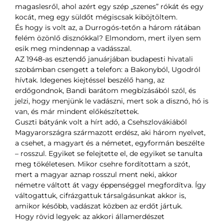
magaslesről, ahol azért egy szép „szenes” rókát és egy
kocát, meg egy süldőt mégiscsak kiböjtöltem.
És hogy is volt az, a Durrogós-tetőn a három rátában
felém özönlő disznókkal? Elmondom, mert ilyen sem
esik meg mindennap a vadásszal.
AZ 1948-as esztendő januárjában budapesti hivatali
szobámban csengett a telefon: a Bakonyból, Ugodról
hívtak. Idegenes kiejtéssel beszélő hang, az
erdőgondnok, Bandi barátom megbízásából szól, és
jelzi, hogy menjünk le vadászni, mert sok a disznó, hó is
van, és már mindent előkészítettek.
Guszti bátyánk volt a hírt adó, a Csehszlovákiából
Magyarországra származott erdész, aki három nyelvet,
a csehet, a magyart és a németet, egyformán beszélte
– rosszul. Egyiket se felejtette el, de egyiket se tanulta
meg tökéletesen. Mikor csehre fordítottam a szót,
mert a magyar aznap rosszul ment neki, akkor
németre váltott át vagy éppenséggel megfordítva. Így
váltogattuk, cifrázgattuk társalgásunkat akkor is,
amikor később, vadászat közben az erdőt jártuk.
Hogy rövid legyek: az akkori államerdészet