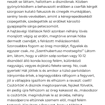
neszét se láttam, hallottam a disznóknak. Közben
gyönyörködtem a behavazott erdőben a cserfák kérgét
szorgosan kutató fakuszok és cinegék munkájában,
serény tevés-vevésében, amint a kéregrepedésekből
csipegették, szedegették az erdőket károsító
gyapjaspille sárga petecsomóit.
A hajtásvégi lőállások felől azonban néhány lövés
morajlott végig az erdőn, megtörve annak hóba
dermedt csendjét, s felrázott mélázásomból.
Szorosabbra fogom az öreg mordályt, figyelek és
egyszer csak…no „Szenthubertusz-mostsegíts!” Látom
ám, látom, hogy a váltón szép sorban vagy 10-12
disznóból álló konda kocog felém, különböző
nagyságú, vegyes évjáratú fekete sereg. No, csak
gyertek! Hát jöttek is és amikor a túlsó partoldalon
irányomba értek, a legnagyobbra ráfogom a fegyvert,
jól a vállapjára igazítom és elhúzom a ravaszt: csett!
Csütörtök! A disznók megtorpannak, fejüket fölvetik,
én pedig újra felhúzom az öreg kakasost és…másodszor
is csütörtök. megindulnak le az árokba, néhány
másodpercre eltűnnek szemem elől, majd felém