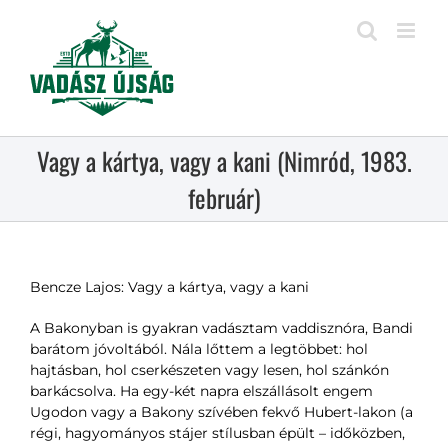
Kihagyás
Vagy a kártya, vagy a kani (Nimród, 1983.
február)
Bencze Lajos: Vagy a kártya, vagy a kani
A Bakonyban is gyakran vadásztam vaddisznóra, Bandi
barátom jóvoltából. Nála lőttem a legtöbbet: hol
hajtásban, hol cserkészeten vagy lesen, hol szánkón
barkácsolva. Ha egy-két napra elszállásolt engem
Ugodon vagy a Bakony szívében fekvő Hubert-lakon (a
régi, hagyományos stájer stílusban épült – időközben,