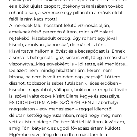
és a bükk újulat csoport jótékony takarásában tovább
rohant a kan, a szerencse egy pillanatra a másik oldal
felől is rám kacsintott!
A meredek falú, hosszant lefutó vízmosás alján,
amelynek felső peremén álltam, mint a földalatti
rejtekéből kiszabadult ördög, úgy rohant egy jóval
kisebb, amolyan „kanocska”, de már el is tűnt.
Kisvártatva hallom a lövést és a becsapódást is. Ennek
a sorsa is beteljesült: igaz, kicsi is volt, főleg a másikhoz
viszonyítva…Meg egyébként is – jól tette, aki meglőtte…
De azért nem mindig hibáztam ám, kérem, nem
bizony, ha nem is volt minden nap „papsajt”. Lőttem,
disznót, többször is sebes futásban -, léces erdőben –
kisebbet-nagyobbat, vállapon, bukfencre, meg fültövön
is, szóval váltakozva kísért Diana kegye és szeszélye.
ÉS DIDEREGTEM A METSZŐ SZÉLBEN a Táborhelyi
magaslaton – egy magaslesen – reggel kilenctől
délután kettőig egyhuzamban, majd hogy meg nem
vett az isten hidege. De becsülettel kiálltam, kivártam,
amíg Tóni bátyánk, az ugodi fővadász értem küldött.
Elgémberedve, félig dermedten másztam le a