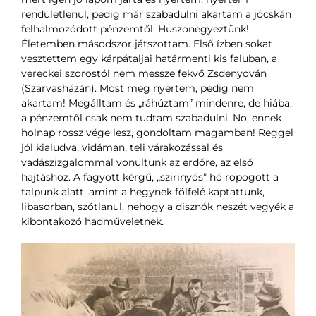
rendületlenül, pedig már szabadulni akartam a jócskán
felhalmozódott pénzemtől, Huszonegyeztünk!
Életemben másodszor játszottam. Első ízben sokat
vesztettem egy kárpátaljai határmenti kis faluban, a
vereckei szorostól nem messze fekvő Zsdenyován
(Szarvasházán). Most meg nyertem, pedig nem
akartam! Megálltam és „ráhúztam” mindenre, de hiába,
a pénzemtől csak nem tudtam szabadulni. No, ennek
holnap rossz vége lesz, gondoltam magamban! Reggel
jól kialudva, vidáman, teli várakozással és
vadászizgalommal vonultunk az erdőre, az első
hajtáshoz. A fagyott kérgű, „szirinyós” hó ropogott a
talpunk alatt, amint a hegynek fölfelé kaptattunk,
libasorban, szótlanul, nehogy a disznók neszét vegyék a
kibontakozó hadműveletnek.