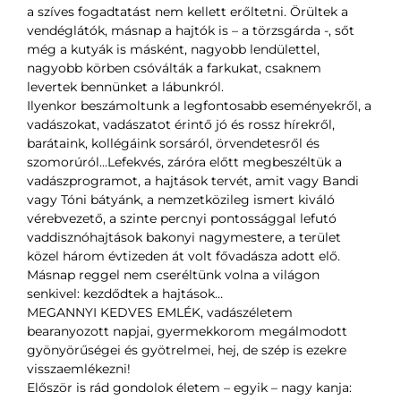
a szíves fogadtatást nem kellett erőltetni. Örültek a
vendéglátók, másnap a hajtók is – a törzsgárda -, sőt
még a kutyák is másként, nagyobb lendülettel,
nagyobb körben csóválták a farkukat, csaknem
levertek bennünket a lábunkról.
Ilyenkor beszámoltunk a legfontosabb eseményekről, a
vadászokat, vadászatot érintő jó és rossz hírekről,
barátaink, kollégáink sorsáról, örvendetesről és
szomorúról…Lefekvés, záróra előtt megbeszéltük a
vadászprogramot, a hajtások tervét, amit vagy Bandi
vagy Tóni bátyánk, a nemzetközileg ismert kiváló
vérebvezető, a szinte percnyi pontossággal lefutó
vaddisznóhajtások bakonyi nagymestere, a terület
közel három évtizeden át volt fővadásza adott elő.
Másnap reggel nem cseréltünk volna a világon
senkivel: kezdődtek a hajtások…
MEGANNYI KEDVES EMLÉK, vadászéletem
bearanyozott napjai, gyermekkorom megálmodott
gyönyörűségei és gyötrelmei, hej, de szép is ezekre
visszaemlékezni!
Először is rád gondolok életem – egyik – nagy kanja: