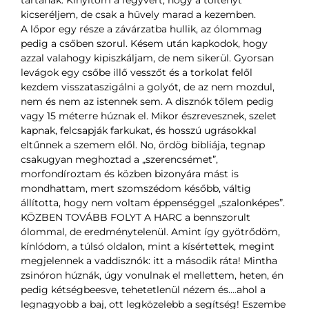
tartanak. Kinyitom a fegyvert, hogy a töltényt
kicseréljem, de csak a hüvely marad a kezemben.
A lőpor egy része a závárzatba hullik, az ólommag
pedig a csőben szorul. Késem után kapkodok, hogy
azzal valahogy kipiszkáljam, de nem sikerül. Gyorsan
levágok egy csőbe illő vesszőt és a torkolat felől
kezdem visszataszigálni a golyót, de az nem mozdul,
nem és nem az istennek sem. A disznók tőlem pedig
vagy 15 méterre húznak el. Mikor észrevesznek, szelet
kapnak, felcsapják farkukat, és hosszú ugrásokkal
eltűnnek a szemem elől. No, ördög bibliája, tegnap
csakugyan meghoztad a „szerencsémet”,
morfondíroztam és közben bizonyára mást is
mondhattam, mert szomszédom később, váltig
állította, hogy nem voltam éppenséggel „szalonképes”.
KÖZBEN TOVÁBB FOLYT A HARC a bennszorult
ólommal, de eredménytelenül. Amint így gyötrődöm,
kínlódom, a túlsó oldalon, mint a kísértettek, megint
megjelennek a vaddisznók: itt a második ráta! Mintha
zsinóron húznák, úgy vonulnak el mellettem, heten, én
pedig kétségbeesve, tehetetlenül nézem és….ahol a
legnagyobb a baj, ott legközelebb a segítség! Eszembe