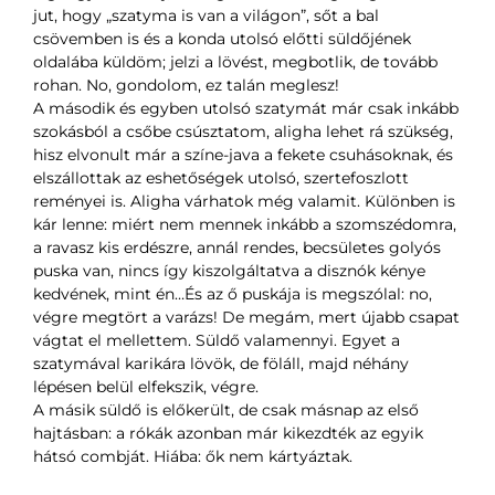
jut, hogy „szatyma is van a világon”, sőt a bal
csövemben is és a konda utolsó előtti süldőjének
oldalába küldöm; jelzi a lövést, megbotlik, de tovább
rohan. No, gondolom, ez talán meglesz!
A második és egyben utolsó szatymát már csak inkább
szokásból a csőbe csúsztatom, aligha lehet rá szükség,
hisz elvonult már a színe-java a fekete csuhásoknak, és
elszállottak az eshetőségek utolsó, szertefoszlott
reményei is. Aligha várhatok még valamit. Különben is
kár lenne: miért nem mennek inkább a szomszédomra,
a ravasz kis erdészre, annál rendes, becsületes golyós
puska van, nincs így kiszolgáltatva a disznók kénye
kedvének, mint én…És az ő puskája is megszólal: no,
végre megtört a varázs! De megám, mert újabb csapat
vágtat el mellettem. Süldő valamennyi. Egyet a
szatymával karikára lövök, de föláll, majd néhány
lépésen belül elfekszik, végre.
A másik süldő is előkerült, de csak másnap az első
hajtásban: a rókák azonban már kikezdték az egyik
hátsó combját. Hiába: ők nem kártyáztak.