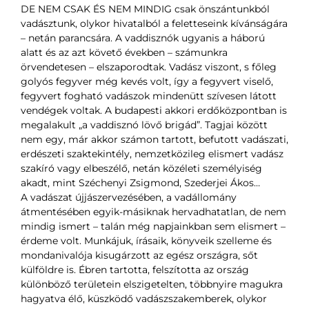
DE NEM CSAK ÉS NEM MINDIG csak önszántunkból
vadásztunk, olykor hivatalból a feletteseink kívánságára
– netán parancsára. A vaddisznók ugyanis a háború
alatt és az azt követő években – számunkra
örvendetesen – elszaporodtak. Vadász viszont, s főleg
golyós fegyver még kevés volt, így a fegyvert viselő,
fegyvert fogható vadászok mindenütt szívesen látott
vendégek voltak. A budapesti akkori erdőközpontban is
megalakult „a vaddisznó lövő brigád”. Tagjai között
nem egy, már akkor számon tartott, befutott vadászati,
erdészeti szaktekintély, nemzetközileg elismert vadász
szakíró vagy elbeszélő, netán közéleti személyiség
akadt, mint Széchenyi Zsigmond, Szederjei Ákos…
A vadászat újjászervezésében, a vadállomány
átmentésében egyik-másiknak hervadhatatlan, de nem
mindig ismert – talán még napjainkban sem elismert –
érdeme volt. Munkájuk, írásaik, könyveik szelleme és
mondanivalója kisugárzott az egész országra, sőt
külföldre is. Ébren tartotta, felszította az ország
különböző területein elszigetelten, többnyire magukra
hagyatva élő, küszködő vadászszakemberek, olykor