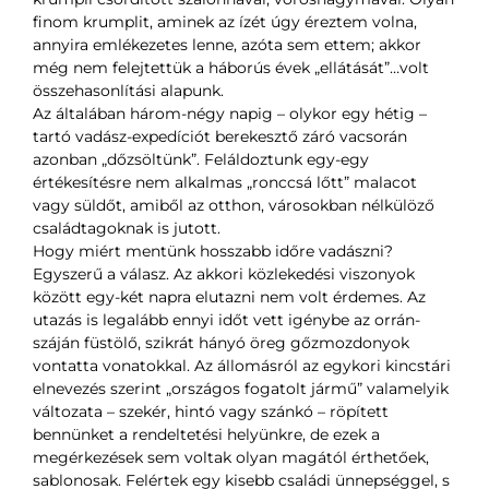
finom krumplit, aminek az ízét úgy éreztem volna,
annyira emlékezetes lenne, azóta sem ettem; akkor
még nem felejtettük a háborús évek „ellátását”…volt
összehasonlítási alapunk.
Az általában három-négy napig – olykor egy hétig –
tartó vadász-expedíciót berekesztő záró vacsorán
azonban „dőzsöltünk”. Feláldoztunk egy-egy
értékesítésre nem alkalmas „ronccsá lőtt” malacot
vagy süldőt, amiből az otthon, városokban nélkülöző
családtagoknak is jutott.
Hogy miért mentünk hosszabb időre vadászni?
Egyszerű a válasz. Az akkori közlekedési viszonyok
között egy-két napra elutazni nem volt érdemes. Az
utazás is legalább ennyi időt vett igénybe az orrán-
száján füstölő, szikrát hányó öreg gőzmozdonyok
vontatta vonatokkal. Az állomásról az egykori kincstári
elnevezés szerint „országos fogatolt jármű” valamelyik
változata – szekér, hintó vagy szánkó – röpített
bennünket a rendeltetési helyünkre, de ezek a
megérkezések sem voltak olyan magától érthetőek,
sablonosak. Felértek egy kisebb családi ünnepséggel, s