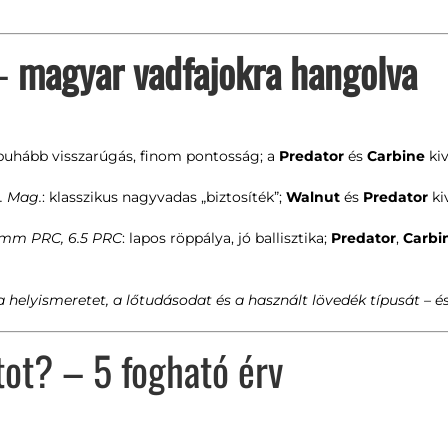
 –
magyar vadfajokra hangolva
 puhább visszarúgás, finom pontosság; a
Predator
és
Carbine
kiv
. Mag.
: klasszikus nagyvadas „biztosíték”;
Walnut
és
Predator
ki
mm PRC, 6.5 PRC
: lapos röppálya, jó ballisztika;
Predator
,
Carbi
a helyismeretet, a lőtudásodat és a használt lövedék típusát – 
tot? – 5 fogható érv