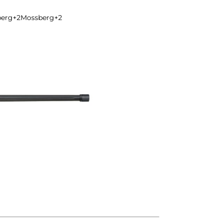
berg
+2
Mossberg
+2