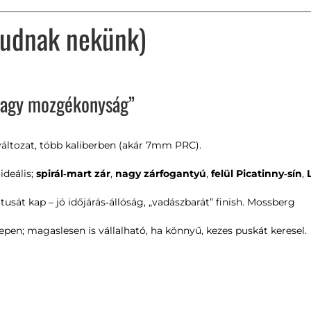
 tudnak nekünk)
, nagy mozgékonyság”
áltozat, több kaliberben (akár 7mm PRC).
ideális;
spirál‑mart zár
,
nagy zárfogantyú
,
felül Picatinny‑sín
,
tusát kap – jó időjárás‑állóság, „vadászbarát” finish.
Mossberg
pen; magaslesen is vállalható, ha könnyű, kezes puskát keresel.