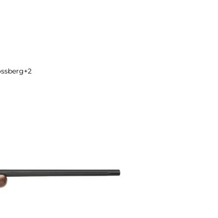
ssberg
+2