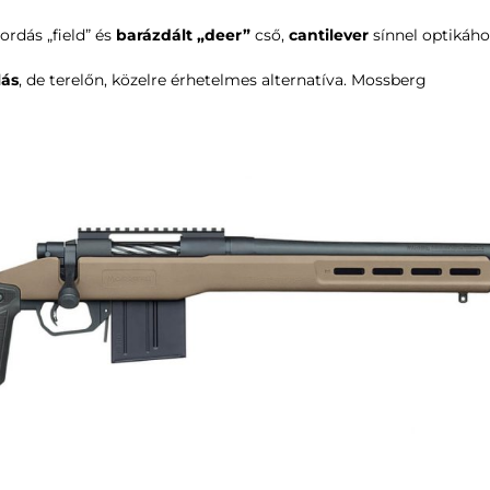
bordás „field” és
barázdált „deer”
cső,
cantilever
sínnel optikáho
lás
, de terelőn, közelre érhetelmes alternatíva.
Mossberg