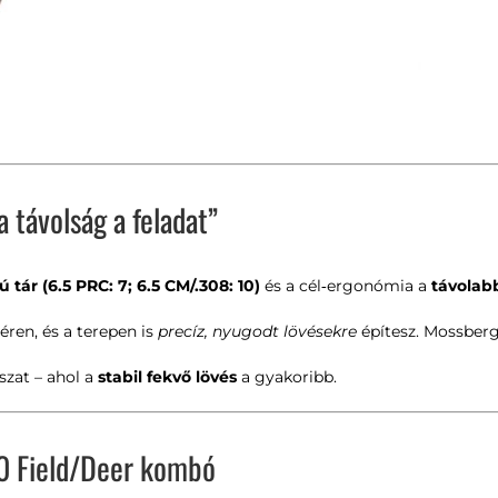
a távolság a feladat”
 tár (6.5 PRC: 7; 6.5 CM/.308: 10)
és a cél‑ergonómia a
távolab
téren, és a terepen is
precíz, nyugodt lövésekre
építesz.
Mossber
szat – ahol a
stabil fekvő lövés
a gyakoribb.
00 Field/Deer kombó