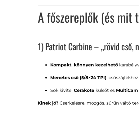
A főszereplők (és mit
1) Patriot Carbine – „rövid cső
Kompakt, könnyen kezelhető
karabélyv
Menetes cső (5/8×24 TPI)
: csőszájfékhez 
Sok kivitel
Cerakote
külsőt és
MultiCam
Kinek jó?
Cserkelésre, mozgós, sűrűn váltó tere