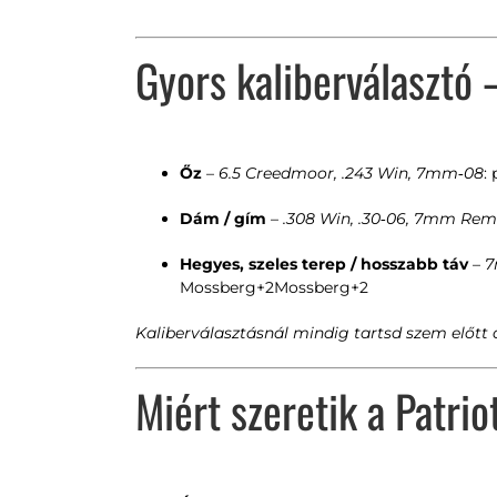
Gyors kaliberválasztó
Őz
–
6.5 Creedmoor, .243 Win, 7mm‑08
:
Dám / gím
–
.308 Win, .30‑06, 7mm Rem
Hegyes, szeles terep / hosszabb táv
–
7
Mossberg
+2
Mossberg
+2
Kaliberválasztásnál mindig tartsd szem előtt 
Miért szeretik a Patrio