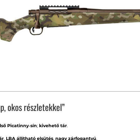
p, okos részletekkel”
lső Picatinny‑sín
;
kivehető tár
.
ár
,
LBA állítható elsütés
,
nagy zárfogantyú
.