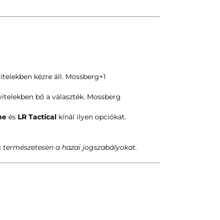
itelekben kézre áll.
Mossberg
+1
vitelekben bő a választék.
Mossberg
ne
és
LR Tactical
kínál ilyen opciókat.
és természetesen a hazai jogszabályokat.