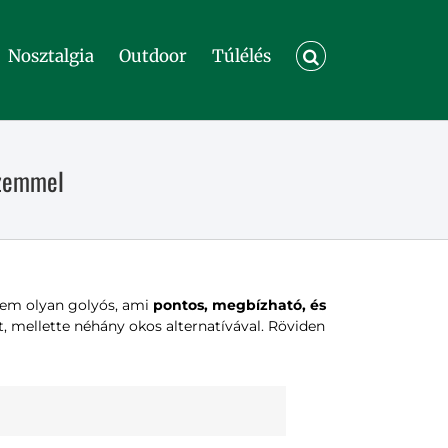
Nosztalgia
Outdoor
Túlélés
szemmel
anem olyan golyós, ami
pontos, megbízható, és
, mellette néhány okos alternatívával. Röviden