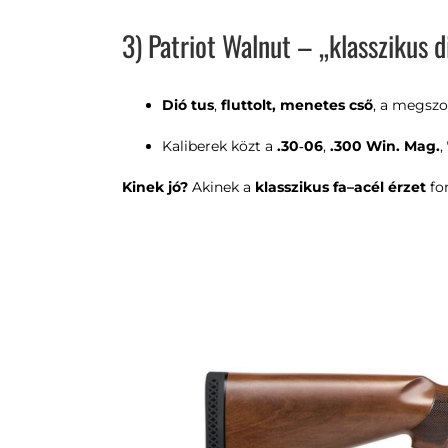
3) Patriot Walnut – „klasszikus d
Dió tus
,
fluttolt, menetes cső
, a megszok
Kaliberek közt a
.30‑06
,
.300 Win. Mag.
,
Kinek jó?
Akinek a
klasszikus fa–acél érzet
fon