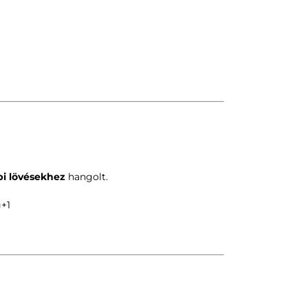
bi lövésekhez
hangolt.
g
+1