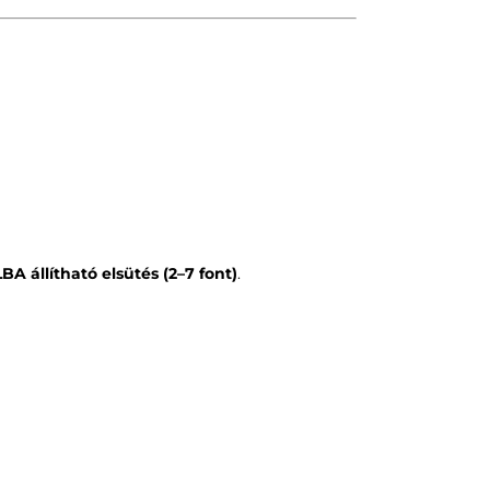
LBA állítható elsütés (2–7 font)
.