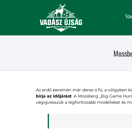
Kihagyás
Va
Mossbe
Az erdő peremén már deres a fű, a völgyben köd
bírja az időjárást
. A Mossberg „Big Game Hunti
végigvesszük a legfontosabb modelleket és m