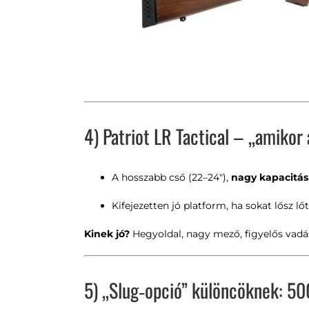
4) Patriot LR Tactical – „amikor 
A hosszabb cső (22–24″),
nagy kapacitású
Kifejezetten jó platform, ha sokat lősz lő
Kinek jó?
Hegyoldal, nagy mező, figyelős vadá
5) „Slug‑opció” különcöknek: 5