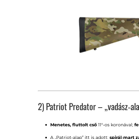
2) Patriot Predator – „vadász‑ala
Menetes, fluttolt cső
11°‑os koronával;
fe
A „Patriot‑alap” itt is adott:
spirál‑mart z