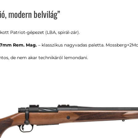
ió, modern belvilág”
ott Patriot‑gépezet (LBA, spirál‑zár).
7mm Rem. Mag.
– klasszikus nagyvadas paletta.
Mossberg
+2
Mo
tos, de nem akar technikáról lemondani.