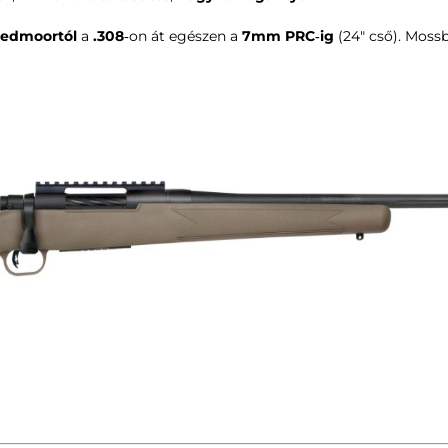
eedmoortól
a
.308
‑on át egészen a
7mm PRC‑ig
(24″ cső).
Moss