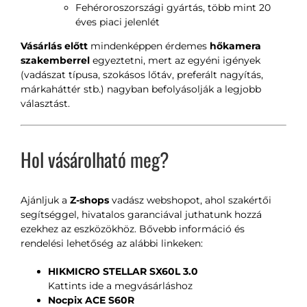
Fehéroroszországi gyártás, több mint 20
éves piaci jelenlét
Vásárlás előtt
mindenképpen érdemes
hőkamera
szakemberrel
egyeztetni, mert az egyéni igények
(vadászat típusa, szokásos lőtáv, preferált nagyítás,
márkaháttér stb.) nagyban befolyásolják a legjobb
választást.
Hol vásárolható meg?
Ajánljuk a
Z-shops
vadász webshopot, ahol szakértői
segítséggel, hivatalos garanciával juthatunk hozzá
ezekhez az eszközökhöz. Bővebb információ és
rendelési lehetőség az alábbi linkeken:
HIKMICRO STELLAR SX60L 3.0
Kattints ide a megvásárláshoz
Nocpix ACE S60R