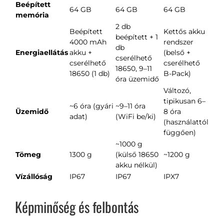
Beépített
64 GB
64 GB
64 GB
memória
2 db
Beépített
Kettős akku
beépített + 1
4000 mAh
rendszer
db
Energiaellátás
akku +
(belső +
cserélhető
cserélhető
cserélhető
18650, 9–11
18650 (1 db)
B-Pack)
óra üzemidő
Változó,
tipikusan 6–
~6 óra (gyári
~9–11 óra
Üzemidő
8 óra
adat)
(WiFi be/ki)
(használattól
függően)
~1000 g
Tömeg
1300 g
(külső 18650
~1200 g
akku nélkül)
Vízállóság
IP67
IP67
IPX7
Képminőség és felbontás