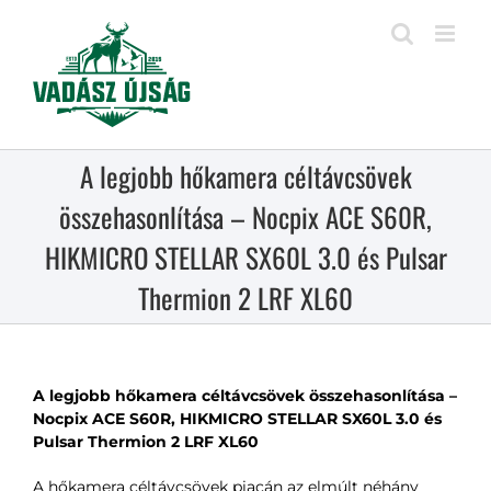
Kihagyás
A legjobb hőkamera céltávcsövek
összehasonlítása – Nocpix ACE S60R,
HIKMICRO STELLAR SX60L 3.0 és Pulsar
Thermion 2 LRF XL60
A legjobb hőkamera céltávcsövek összehasonlítása –
Nocpix ACE S60R, HIKMICRO STELLAR SX60L 3.0 és
Pulsar Thermion 2 LRF XL60
A hőkamera céltávcsövek piacán az elmúlt néhány