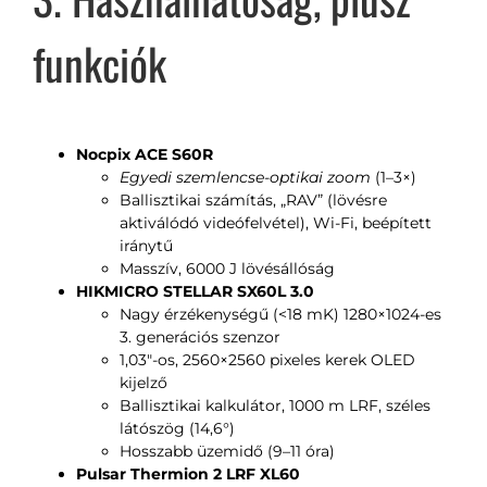
funkciók
Nocpix ACE S60R
Egyedi szemlencse-optikai zoom
(1–3×)
Ballisztikai számítás, „RAV” (lövésre
aktiválódó videófelvétel), Wi-Fi, beépített
iránytű
Masszív, 6000 J lövésállóság
HIKMICRO STELLAR SX60L 3.0
Nagy érzékenységű (<18 mK) 1280×1024-es
3. generációs szenzor
1,03″-os, 2560×2560 pixeles kerek OLED
kijelző
Ballisztikai kalkulátor, 1000 m LRF, széles
látószög (14,6°)
Hosszabb üzemidő (9–11 óra)
Pulsar Thermion 2 LRF XL60