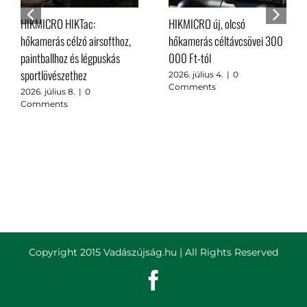
A Leupold BX-6 Range HD
Nocpix Bolt H50R vs Nocpix
távcső futtatja kedvenc
Ace H50R
ballisztikai számítónkat,
2026. június 2.
|
0
térképjelölőt és még sok
Comments
mást
2026. június 25.
|
0
Comments
Copyright 2015 Vadászújság.hu | All Rights Reserved
Facebook