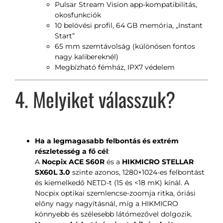
Pulsar Stream Vision app-kompatibilitás,
okosfunkciók
10 belövési profil, 64 GB memória, „Instant
Start”
65 mm szemtávolság (különösen fontos
nagy kalibereknél)
Megbízható fémház, IPX7 védelem
4. Melyiket válasszuk?
Ha a legmagasabb felbontás és extrém
részletesség a fő cél
:
A
Nocpix ACE S60R
és a
HIKMICRO STELLAR
SX60L 3.0
szinte azonos, 1280×1024-es felbontást
és kiemelkedő NETD-t (15 és <18 mK) kínál. A
Nocpix optikai szemlencse-zoomja ritka, óriási
előny nagy nagyításnál, míg a HIKMICRO
könnyebb és szélesebb látómezővel dolgozik.