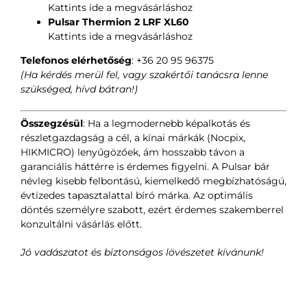
Kattints ide a megvásárláshoz
Pulsar Thermion 2 LRF XL60
Kattints ide a megvásárláshoz
Telefonos elérhetőség
: +36 20 95 96375
(Ha kérdés merül fel, vagy szakértői tanácsra lenne
szükséged, hívd bátran!)
Összegzésül
: Ha a legmodernebb képalkotás és
részletgazdagság a cél, a kínai márkák (Nocpix,
HIKMICRO) lenyűgözőek, ám hosszabb távon a
garanciális háttérre is érdemes figyelni. A Pulsar bár
névleg kisebb felbontású, kiemelkedő megbízhatóságú,
évtizedes tapasztalattal bíró márka. Az optimális
döntés személyre szabott, ezért érdemes szakemberrel
konzultálni vásárlás előtt.
Jó vadászatot és biztonságos lövészetet kívánunk!