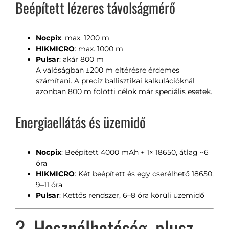
Beépített lézeres távolságmérő
Nocpix
: max. 1200 m
HIKMICRO
: max. 1000 m
Pulsar
: akár 800 m
A valóságban ±200 m eltérésre érdemes
számítani. A precíz ballisztikai kalkulációknál
azonban 800 m fölötti célok már speciális esetek.
Energiaellátás és üzemidő
Nocpix
: Beépített 4000 mAh + 1× 18650, átlag ~6
óra
HIKMICRO
: Két beépített és egy cserélhető 18650,
9–11 óra
Pulsar
: Kettős rendszer, 6–8 óra körüli üzemidő
3. Használhatóság, plusz