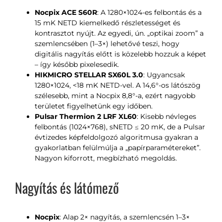
Nocpix ACE S60R
: A 1280×1024-es felbontás és a
15 mK NETD kiemelkedő részletességet és
kontrasztot nyújt. Az egyedi, ún. „optikai zoom” a
szemlencsében (1–3×) lehetővé teszi, hogy
digitális nagyítás előtt is közelebb hozzuk a képet
– így később pixelesedik.
HIKMICRO STELLAR SX60L 3.0
: Ugyancsak
1280×1024, <18 mK NETD-vel. A 14,6°-os látószög
szélesebb, mint a Nocpix 8,8°-a, ezért nagyobb
területet figyelhetünk egy időben.
Pulsar Thermion 2 LRF XL60
: Kisebb névleges
felbontás (1024×768), sNETD ≤ 20 mK, de a Pulsar
évtizedes képfeldolgozó algoritmusa gyakran a
gyakorlatban felülmúlja a „papírparamétereket”.
Nagyon kiforrott, megbízható megoldás.
Nagyítás és látómező
Nocpix
: Alap 2× nagyítás, a szemlencsén 1–3×