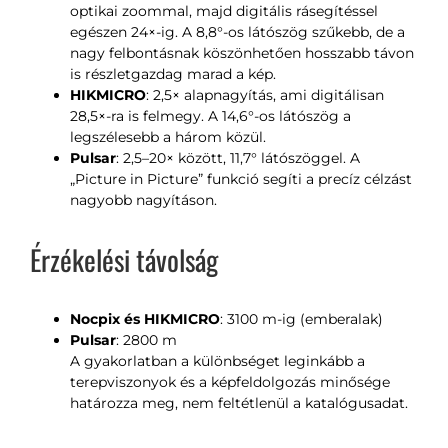
optikai zoommal, majd digitális rásegítéssel
egészen 24×-ig. A 8,8°-os látószög szűkebb, de a
nagy felbontásnak köszönhetően hosszabb távon
is részletgazdag marad a kép.
HIKMICRO
: 2,5× alapnagyítás, ami digitálisan
28,5×-ra is felmegy. A 14,6°-os látószög a
legszélesebb a három közül.
Pulsar
: 2,5–20× között, 11,7° látószöggel. A
„Picture in Picture” funkció segíti a precíz célzást
nagyobb nagyításon.
Érzékelési távolság
Nocpix és HIKMICRO
: 3100 m-ig (emberalak)
Pulsar
: 2800 m
A gyakorlatban a különbséget leginkább a
terepviszonyok és a képfeldolgozás minősége
határozza meg, nem feltétlenül a katalógusadat.