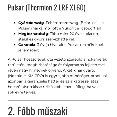
Pulsar (Thermion 2 LRF XL60)
Gyártóország
: Fehéroroszország (Belarusz) – a
Pulsar márka mögött a Yukon cégcsoport áll.
Megbízhatóság
: Több mint 20 éve a piacon,
stabil és gyors szervizháttérrel.
Garancia
: 3 év (a hivatalos Pulsar termékeknél
jellemzően).
A Pulsar hosszú évek óta vezető szereplő a hőkamerák
területén, megbízhatósága és folyamatos fejlesztései
révén nagy hírnévnek örvend. A két kínai gyártó
(Nocpix, HIKMICRO) is egyre jobb minőséget produkál,
azonban a garanciális háttér és az alkatrészellátás
hosszú távon kissé rizikósabb lehet – főleg, ha valaki
sok évre tervez.
2. Főbb műszaki