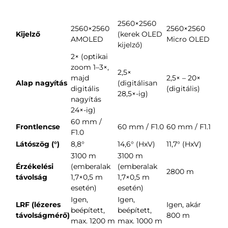
2560×2560
2560×2560
2560×2560
Kijelző
(kerek OLED
AMOLED
Micro OLED
kijelző)
2× (optikai
zoom 1–3×,
2,5×
majd
2,5× – 20×
Alap nagyítás
(digitálisan
digitális
(digitális)
28,5×-ig)
nagyítás
24×-ig)
60 mm /
Frontlencse
60 mm / F1.0
60 mm / F1.1
F1.0
Látószög (°)
8,8°
14,6° (HxV)
11,7° (HxV)
3100 m
3100 m
Érzékelési
(emberalak
(emberalak
2800 m
távolság
1,7×0,5 m
1,7×0,5 m
esetén)
esetén)
Igen,
Igen,
LRF (lézeres
Igen, akár
beépített,
beépített,
távolságmérő)
800 m
max. 1200 m
max. 1000 m