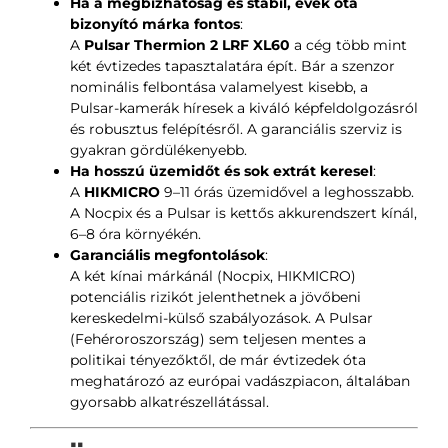
Ha a megbízhatóság és stabil, évek óta
bizonyító márka fontos
:
A
Pulsar Thermion 2 LRF XL60
a cég több mint
két évtizedes tapasztalatára épít. Bár a szenzor
nominális felbontása valamelyest kisebb, a
Pulsar-kamerák híresek a kiváló képfeldolgozásról
és robusztus felépítésről. A garanciális szerviz is
gyakran gördülékenyebb.
Ha hosszú üzemidőt és sok extrát keresel
:
A
HIKMICRO
9–11 órás üzemidővel a leghosszabb.
A Nocpix és a Pulsar is kettős akkurendszert kínál,
6–8 óra környékén.
Garanciális megfontolások
:
A két kínai márkánál (Nocpix, HIKMICRO)
potenciális rizikót jelenthetnek a jövőbeni
kereskedelmi-külső szabályozások. A Pulsar
(Fehéroroszország) sem teljesen mentes a
politikai tényezőktől, de már évtizedek óta
meghatározó az európai vadászpiacon, általában
gyorsabb alkatrészellátással.