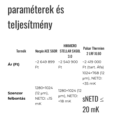
paraméterek és
teljesítmény
HIKMICRO
Pulsar Thermion
Termék
Nocpix ACE S60R
STELLAR SX60L
2 LRF XL60
3.0
~2 649 899
~2 540 900
~2 419 000
Ár (Ft)
Ft
Ft
Ft (tart. Áfa)
1024×768 (12
μm), NETD:
<35 mK
1280×1024
1280×1024 (12
Szenzor
(12 μm),
sNETD ≤
μm), NETD:
felbontás
NETD: ≤15
<18 mK
mK
20 mK