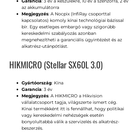
Garancia
: 3 év a készülékre, 10 év a szenzorra, 2 év
az akkumulátorra
Megjegyzés
: A Nocpix (InfiRay csoporttal
kapcsolatos) komoly kínai technológiai bázissal
bír. Egy esetleges embargó vagy szigorúbb
kereskedelmi szabályozás azonban
megnehezítheti a garanciális ügyintézést és az
alkatrész-utánpótlást.
HIKMICRO (Stellar SX60L 3.0)
Gyártóország
: Kína
Garancia
: 3 év
Megjegyzés
: A HIKMICRO a Hikvision
vállalatcsoport tagja, világszerte ismert cég.
Kínai termékként itt is fennállhat, hogy politikai
vagy kereskedelmi nehézségek esetén
bonyolultabbá válik a szervizelés és alkatrész-
beszerzés.