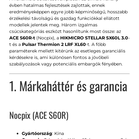
évben hatalmas fejlesztések zajlottak, ennek
eredményeképpen egyre jobb képminőségű, hosszabb
érzékelési távolságú és gazdag funkciókkal ellátott
modellek jelentek meg. Három izgalmas
csúcskategóriás eszközt hasonlítunk most össze: az
ACE S60R-t
(Nocpix), a
HIKMICRO STELLAR SX60L 3.0
-
t és a
Pulsar Thermion 2 LRF XL60
-t. A főbb
paraméterek mellett kitérünk az esetleges garanciális
kérdésekre is, ami különösen fontos a jövőbeli
szabályozások vagy potenciális embargók fényében.
1. Márkaháttér és garancia
Nocpix (ACE S60R)
Gyártóország
: Kína