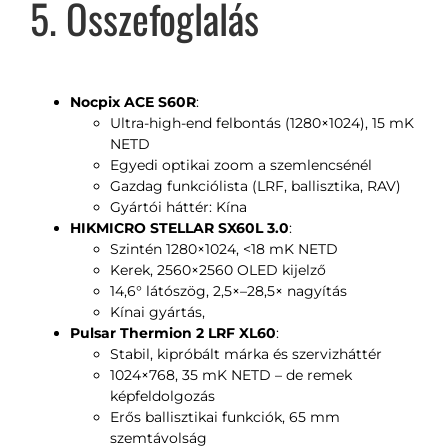
5. Összefoglalás
Nocpix ACE S60R
:
Ultra-high-end felbontás (1280×1024), 15 mK
NETD
Egyedi optikai zoom a szemlencsénél
Gazdag funkciólista (LRF, ballisztika, RAV)
Gyártói háttér: Kína
HIKMICRO STELLAR SX60L 3.0
:
Szintén 1280×1024, <18 mK NETD
Kerek, 2560×2560 OLED kijelző
14,6° látószög, 2,5×–28,5× nagyítás
Kínai gyártás,
Pulsar Thermion 2 LRF XL60
:
Stabil, kipróbált márka és szervizháttér
1024×768, 35 mK NETD – de remek
képfeldolgozás
Erős ballisztikai funkciók, 65 mm
szemtávolság