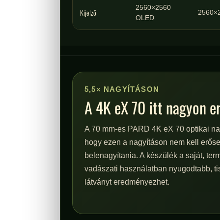
2560×2560
Kijelző
2560×
OLED
5,5× NAGYÍTÁSON
A 4K eX 70 itt nagyon er
A 70 mm-es PARD 4K eX 70 optikai nagy
hogy ezen a nagyításon nem kell erősen
belenagyítania. A készülék a saját, te
vadászati használatban nyugodtabb, ti
látványt eredményezhet.