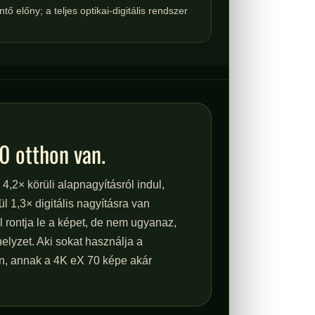
tő előny; a teljes optikai-digitális rendszer
0 otthon van.
,2× körüli alapnagyításról indul,
l 1,3× digitális nagyításra van
l rontja le a képet, de nem ugyanaz,
helyzet. Aki sokat használja a
n, annak a 4K eX 70 képe akár