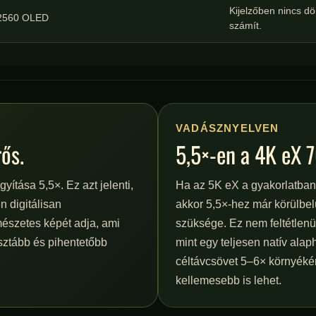
Kijelzőben nincs dön
2560 OLED
számít.
VADÁSZNYELVEN
ős.
5,5×-en a 4K eX 7
ítása 5,5×. Ez azt jelenti,
Ha az 5K eX a gyakorlatban 4
 digitálisan
akkor 5,5×-hez már körülbelü
rmészetes képét adja, ami
szüksége. Ez nem feltétlenü
sztább és pihentetőbb
mint egy teljesen natív alap
céltávcsövet 5–6× környéké
kellemesebb is lehet.