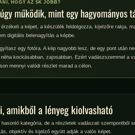
NI, HOGY AZ 5K JOBB?
em úgy működik, mint egy hagyományos t
 érzékeli a képet, a készülék feldolgozza, kijelzőre rakja,
nem digitális belenagyítás a képbe.
gyítasz egy fotóra. A kép nagyobb lesz, de egy pont után ne
, néha kockásabban, zajosabban. Ezért vadászszemmel a v
son mennyi valódi részlet marad a célon.
, amikből a lényeg kiolvasható
hasonló kategória, de a részletek vadászati szempontból s
ás, objektív és kijelző együtt adják a valós képet.