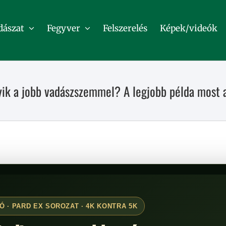
dászat
Fegyver
Felszerelés
Képek/videók
ik a jobb vadászszemmel? A legjobb példa most 
Ó · PARD EX SOROZAT · 4K KONTRA 5K