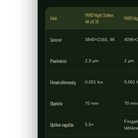
PARD Night Stalker
Adat
PARD Nig
4K eX 70
Szenzor
3840×2160, 4K
4096×3
Pixelméret
2,9 µm
2 µm
Fényérzékenység
0,001 lux
0,001 
Objektív
70 mm
70 mm
Forgalm
Optikai nagyítás
5,5×
tábláza