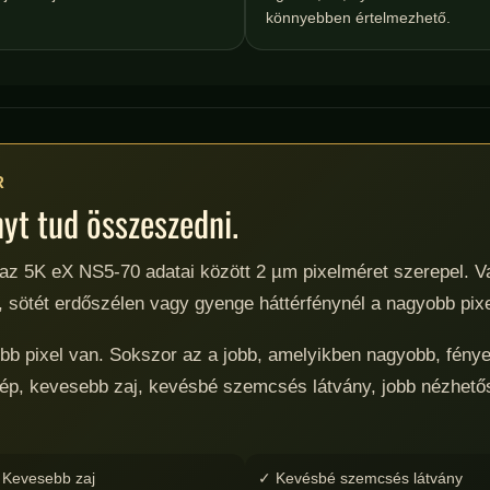
könnyebben értelmezhető.
R
yt tud összeszedni.
 az 5K eX NS5-70 adatai között 2 µm pixelméret szerepel.
an, sötét erdőszélen vagy gyenge háttérfénynél a nagyobb pi
bb pixel van. Sokszor az a jobb, amelyikben nagyobb, fény
 kép, kevesebb zaj, kevésbé szemcsés látvány, jobb nézhet
 Kevesebb zaj
✓ Kevésbé szemcsés látvány