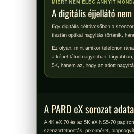
MIÉRT NEM ELÉG ANNYIT MONDA
A digitális éjjellátó n
Egy digitális céltávcsőben a szenzor
tisztán optikai nagyítás történik, ha
Ez olyan, mint amikor telefonon rána
a képet látod nagyobban, lágyabban
5K, hanem az, hogy az adott nagyítá
A PARD eX sorozat adatai
A 4K eX 70 és az 5K eX NS5-70 papíron 
szenzorfelbontás, pixelméret, alapnagyít