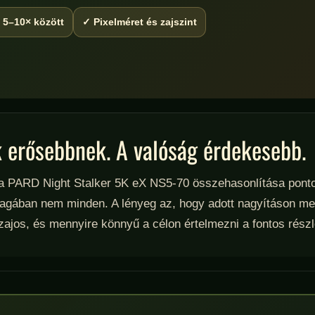
 5–10× között
✓ Pixelméret és zajszint
k erősebbnek. A valóság érdekesebb.
a PARD Night Stalker 5K eX NS5-70 összehasonlítása pont
agában nem minden. A lényeg az, hogy adott nagyításon men
ajos, és mennyire könnyű a célon értelmezni a fontos részl