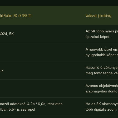
ht Stalker 5K eX NS5-70
Vadászati jelentőség
Az 5K több nyers p
024, 5K
éjszakai képet.
A nagyobb pixel éjs
nyugodtabb képet 
Hasonló érzékenység
lux
még fontosabbá vál
Azonos objektívmére
alapnagyítás döntő
azói adatoknál 4,2× / 6,0×, részletes
Ha az 5K alacsonya
tban 5,5× is szerepel
több digitális zoom 