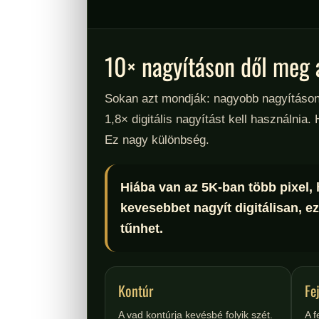
10× nagyításon dől meg 
Sokan azt mondják: nagyobb nagyításon b
1,8× digitális nagyítást kell használnia.
Ez nagy különbség.
Hiába van az 5K-ban több pixel,
kevesebbet nagyít digitálisan, e
tűnhet.
Kontúr
Fe
A vad kontúrja kevésbé folyik szét.
A f