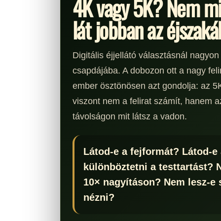
4K vagy 5K? Nem mi
lát jobban az éjszaká
Digitális éjjellátó választásnál nagy
csapdájába. A dobozon ott a nagy feli
ember ösztönösen azt gondolja: az 5
viszont nem a felirat számít, hanem az
távolságon mit látsz a vadon.
Látod-e a fejformát? Látod-e
különböztetni a testtartást?
10× nagyításon? Nem lesz-e 
nézni?