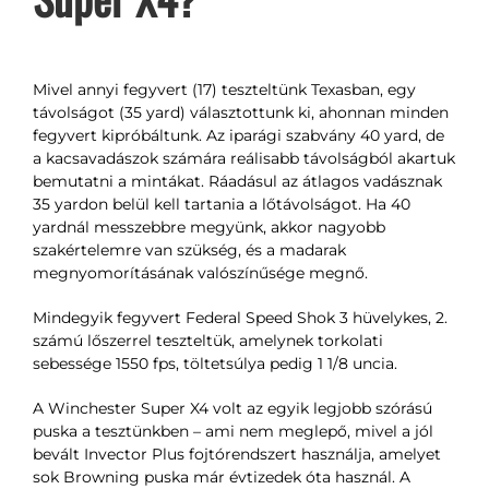
Mivel annyi fegyvert (17) teszteltünk Texasban, egy
távolságot (35 yard) választottunk ki, ahonnan minden
fegyvert kipróbáltunk. Az iparági szabvány 40 yard, de
a kacsavadászok számára reálisabb távolságból akartuk
bemutatni a mintákat. Ráadásul az átlagos vadásznak
35 yardon belül kell tartania a lőtávolságot. Ha 40
yardnál messzebbre megyünk, akkor nagyobb
szakértelemre van szükség, és a madarak
megnyomorításának valószínűsége megnő.
Mindegyik fegyvert Federal Speed Shok 3 hüvelykes, 2.
számú lőszerrel teszteltük, amelynek torkolati
sebessége 1550 fps, töltetsúlya pedig 1 1/8 uncia.
A Winchester Super X4 volt az egyik legjobb szórású
puska a tesztünkben – ami nem meglepő, mivel a jól
bevált Invector Plus fojtórendszert használja, amelyet
sok Browning puska már évtizedek óta használ. A