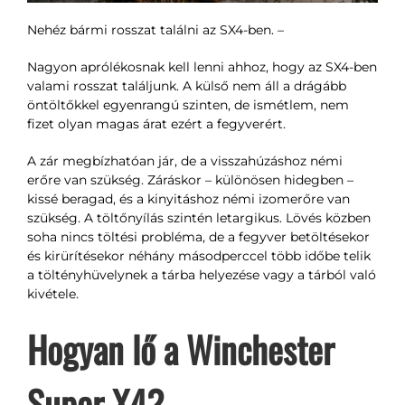
Nehéz bármi rosszat találni az SX4-ben.
–
Nagyon aprólékosnak kell lenni ahhoz, hogy az SX4-ben
valami rosszat találjunk. A külső nem áll a drágább
öntöltőkkel egyenrangú szinten, de ismétlem, nem
fizet olyan magas árat ezért a fegyverért.
A zár megbízhatóan jár, de a visszahúzáshoz némi
erőre van szükség. Záráskor – különösen hidegben –
kissé beragad, és a kinyitáshoz némi izomerőre van
szükség. A töltőnyílás szintén letargikus. Lövés közben
soha nincs töltési probléma, de a fegyver betöltésekor
és kirürítésekor néhány másodperccel több időbe telik
a töltényhüvelynek a tárba helyezése vagy a tárból való
kivétele.
Hogyan lő a Winchester
Super X4?