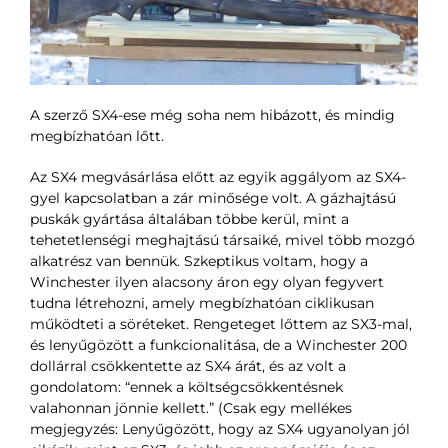
A szerző SX4-ese még soha nem hibázott, és mindig
megbízhatóan lőtt.
Az SX4 megvásárlása előtt az egyik aggályom az SX4-
gyel kapcsolatban a zár minősége volt. A gázhajtású
puskák gyártása általában többe kerül, mint a
tehetetlenségi meghajtású társaiké, mivel több mozgó
alkatrész van bennük. Szkeptikus voltam, hogy a
Winchester ilyen alacsony áron egy olyan fegyvert
tudna létrehozni, amely megbízhatóan ciklikusan
működteti a söréteket. Rengeteget lőttem az SX3-mal,
és lenyűgözött a funkcionalitása, de a Winchester 200
dollárral csökkentette az SX4 árát, és az volt a
gondolatom: “ennek a költségcsökkentésnek
valahonnan jönnie kellett.” (Csak egy mellékes
megjegyzés: Lenyűgözött, hogy az SX4 ugyanolyan jól