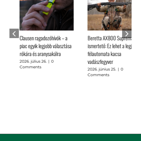
Clausen ragadozóhívók – a
Beretta AX800 Suprema
piac egyik legjobb választása
ismertető: Ez lehet a legjobb
rókára és aranysakálra
félautomata kacsa
vadászfegyver
2026. július 26.
|
0
Comments
2026. június 25.
|
0
Comments