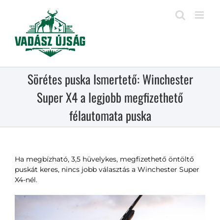
Kihagyás
Sörétes puska Ismertető: Winchester
Super X4 a legjobb megfizethető
félautomata puska
Ha megbízható, 3,5 hüvelykes, megfizethető öntöltő
puskát keres, nincs jobb választás a Winchester Super
X4-nél.