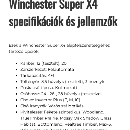
Winchester Super X4
specifikációk és jellemzők
Ezek a Winchester Super X4 alapfelszereltségéhez
tartozó opciók:
Kaliber: 12 (tesztelt), 20
Zárszerkezet: Félautomata
Tárkapacitás: 4+1
Töltényűr: 3,5 hüvelyk (tesztelt), 3 hüvelyk
Puskacső típusa: Krómozott
Csőhossz: 24-, 26-, 28 hüvelyk (tesztelve)
Choke: Invector Plus (F, M, IC)
Első irányzék: Vörös száloptikás
Kivitelezés: Fekete szintetikus, Woodland,
TrueTimber Prairie, Mossy Oak Shadow Grass
Habitat, Bottomland, Realtree Timber, Max-5,