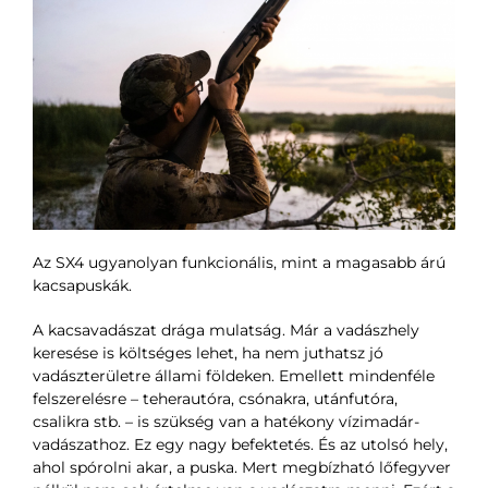
Az SX4 ugyanolyan funkcionális, mint a magasabb árú
kacsapuskák.
A kacsavadászat drága mulatság. Már a vadászhely
keresése is költséges lehet, ha nem juthatsz jó
vadászterületre állami földeken. Emellett mindenféle
felszerelésre – teherautóra, csónakra, utánfutóra,
csalikra stb. – is szükség van a hatékony vízimadár-
vadászathoz. Ez egy nagy befektetés. És az utolsó hely,
ahol spórolni akar, a puska. Mert megbízható lőfegyver