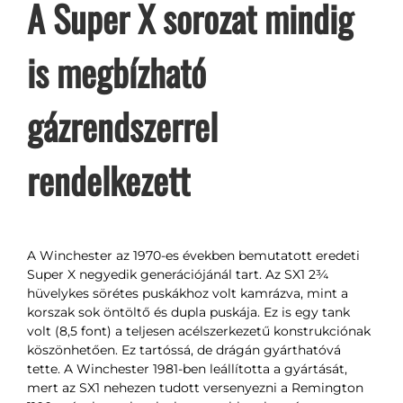
A Super X sorozat mindig
is megbízható
gázrendszerrel
rendelkezett
A Winchester az 1970-es években bemutatott eredeti
Super X negyedik generációjánál tart. Az SX1 2¾
hüvelykes sörétes puskákhoz volt kamrázva, mint a
korszak sok öntöltő és dupla puskája. Ez is egy tank
volt (8,5 font) a teljesen acélszerkezetű konstrukciónak
köszönhetően. Ez tartóssá, de drágán gyárthatóvá
tette. A Winchester 1981-ben leállította a gyártását,
mert az SX1 nehezen tudott versenyezni a Remington