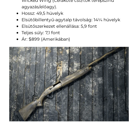
Wicked Wing (Cerakote cső/tok terepszínű
agyazás/előagy).
Hossz: 49,5 hüvelyk
Elsütőbillentyű-agytalp távolság: 14¼ hüvelyk
Elsütőszerkezet ellenállása: 5,9 font
Teljes súly: 7,1 font
Ár: $899 (Amerikában)