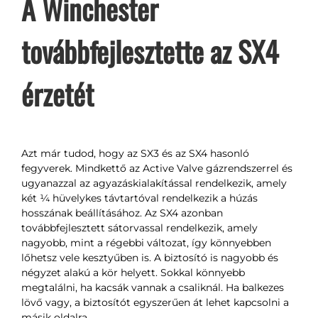
A Winchester
továbbfejlesztette az SX4
érzetét
Azt már tudod, hogy az SX3 és az SX4 hasonló
fegyverek. Mindkettő az Active Valve gázrendszerrel és
ugyanazzal az agyazáskialakítással rendelkezik, amely
két ¼ hüvelykes távtartóval rendelkezik a húzás
hosszának beállításához. Az SX4 azonban
továbbfejlesztett sátorvassal rendelkezik, amely
nagyobb, mint a régebbi változat, így könnyebben
lőhetsz vele kesztyűben is. A biztosító is nagyobb és
négyzet alakú a kör helyett. Sokkal könnyebb
megtalálni, ha kacsák vannak a csaliknál. Ha balkezes
lövő vagy, a biztosítót egyszerűen át lehet kapcsolni a
másik oldalra.