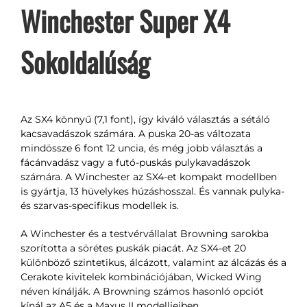
Winchester Super X4
Sokoldalúság
Az SX4 könnyű (7,1 font), így kiváló választás a sétáló
kacsavadászok számára. A puska 20-as változata
mindössze 6 font 12 uncia, és még jobb választás a
fácánvadász vagy a futó-puskás pulykavadászok
számára. A Winchester az SX4-et kompakt modellben
is gyártja, 13 hüvelykes húzáshosszal. És vannak pulyka-
és szarvas-specifikus modellek is.
A Winchester és a testvérvállalat Browning sarokba
szorította a sörétes puskák piacát. Az SX4-et 20
különböző szintetikus, álcázott, valamint az álcázás és a
Cerakote kivitelek kombinációjában, Wicked Wing
néven kínálják. A Browning számos hasonló opciót
kínál az A5 és a Maxus II modelljeiben.