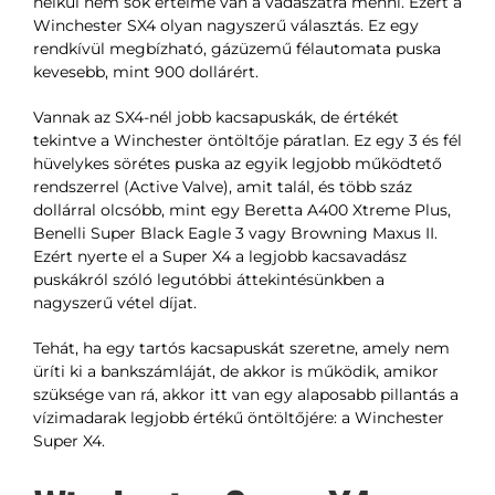
nélkül nem sok értelme van a vadászatra menni. Ezért a
Winchester SX4 olyan nagyszerű választás. Ez egy
rendkívül megbízható, gázüzemű félautomata puska
kevesebb, mint 900 dollárért.
Vannak az SX4-nél jobb kacsapuskák, de értékét
tekintve a Winchester öntöltője páratlan. Ez egy 3 és fél
hüvelykes sörétes puska az egyik legjobb működtető
rendszerrel (Active Valve), amit talál, és több száz
dollárral olcsóbb, mint egy Beretta A400 Xtreme Plus,
Benelli Super Black Eagle 3 vagy Browning Maxus II.
Ezért nyerte el a Super X4 a legjobb kacsavadász
puskákról szóló legutóbbi áttekintésünkben a
nagyszerű vétel díjat.
Tehát, ha egy tartós kacsapuskát szeretne, amely nem
üríti ki a bankszámláját, de akkor is működik, amikor
szüksége van rá, akkor itt van egy alaposabb pillantás a
vízimadarak legjobb értékű öntöltőjére: a Winchester
Super X4.