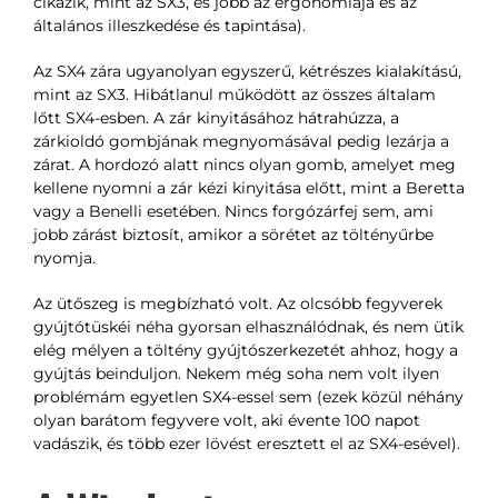
cikázik, mint az SX3, és jobb az ergonómiája és az
általános illeszkedése és tapintása).
Az SX4 zára ugyanolyan egyszerű, kétrészes kialakítású,
mint az SX3. Hibátlanul működött az összes általam
lőtt SX4-esben. A zár kinyitásához hátrahúzza, a
zárkioldó gombjának megnyomásával pedig lezárja a
zárat. A hordozó alatt nincs olyan gomb, amelyet meg
kellene nyomni a zár kézi kinyitása előtt, mint a Beretta
vagy a Benelli esetében. Nincs forgózárfej sem, ami
jobb zárást biztosít, amikor a sörétet az töltényűrbe
nyomja.
Az ütőszeg is megbízható volt. Az olcsóbb fegyverek
gyújtótüskéi néha gyorsan elhasználódnak, és nem ütik
elég mélyen a töltény gyújtószerkezetét ahhoz, hogy a
gyújtás beinduljon. Nekem még soha nem volt ilyen
problémám egyetlen SX4-essel sem (ezek közül néhány
olyan barátom fegyvere volt, aki évente 100 napot
vadászik, és több ezer lövést eresztett el az SX4-esével).