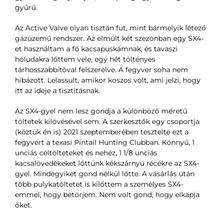
gyűrű.
Az Active Valve olyan tisztán fut, mint bármelyik létező
gázüzemű rendszer. Az elmúlt két szezonban egy SX4-
et használtam a fő kacsapuskámnak, és tavaszi
hóludakra lőttem vele, egy hét töltényes
tárhosszabbítóval felszerelve. A fegyver soha nem
hibázott. Lelassult, amikor koszos volt, ami jelzi, hogy
itt az ideje a tisztításnak.
Az SX4-gyel nem lesz gondja a különböző méretű
töltetek kilövésével sem. A szerkesztők egy csoportja
(köztük én is) 2021 szeptemberében tesztelte ezt a
fegyvert a texasi Pintail Hunting Clubban. Könnyű, 1
unciás céltölteteket és nehéz, 1 1/8 unciás
kacsalövedékeket lőttünk kékszárnyú récékre az SX4-
gyel. Mindegyiket gond nélkül lőtte. A vásárlás után
több pulykatöltetet is kilőttem a személyes SX4-
emmel, hogy betörjem. Nem volt gond, hogy elkapja
őket.