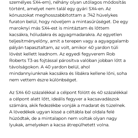
személyes SX4-em), néhány olyan utólagos módosítás
történt, amelyet nem talál egy gyári SX4-en. Az
kónuszokat meghosszabbítottam a .742 hüvelykes
furaton belül, hogy növeljem a mintasűrűséget. De egy
maroknyi más SX4-est is mintáztam és lőttem
kacsákra, hóludakra és agyagmadarakra. Az egyetlen
teljesítményelőny, amit a terepen vagy a agyaggalamb
pályán tapasztaltam, az volt, amikor 40 yardon túli
lövést kellett leadnom. Az egyedi fegyverem Rob
Roberts T3-as fojtással párosítva valóban jobban lőtt a
távolságokon. A 40 yardon belül, ahol
mindannyiunknak kacsákra és libákra kellene lőni, soha
nem vettem észre különbséget.
Az SX4 60 százalékkal a célpont fölött és 40 százalékkal
a célpont alatt lőtt, ideális fegyver a kacsavadászok
számára, akik fedezékbe vonják a madarat és tüzelnek.
A lövedékek ugyan kissé a céltábla bal oldala felé
húzódtak, de a mintalapon nem voltak olyan nagy
lyukak, amelyeken a kacsa átrepülhetett volna.