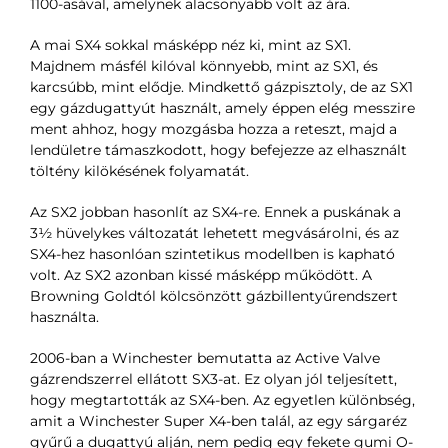
1100-asával, amelynek alacsonyabb volt az ára.
A mai SX4 sokkal másképp néz ki, mint az SX1.
Majdnem másfél kilóval könnyebb, mint az SX1, és
karcsúbb, mint elődje. Mindkettő gázpisztoly, de az SX1
egy gázdugattyút használt, amely éppen elég messzire
ment ahhoz, hogy mozgásba hozza a reteszt, majd a
lendületre támaszkodott, hogy befejezze az elhasznált
töltény kilökésének folyamatát.
Az SX2 jobban hasonlít az SX4-re. Ennek a puskának a
3½ hüvelykes változatát lehetett megvásárolni, és az
SX4-hez hasonlóan szintetikus modellben is kapható
volt. Az SX2 azonban kissé másképp működött. A
Browning Goldtól kölcsönzött gázbillentyűrendszert
használta.
2006-ban a Winchester bemutatta az Active Valve
gázrendszerrel ellátott SX3-at. Ez olyan jól teljesített,
hogy megtartották az SX4-ben. Az egyetlen különbség,
amit a Winchester Super X4-ben talál, az egy sárgaréz
gyűrű a dugattyú alján, nem pedig egy fekete gumi O-