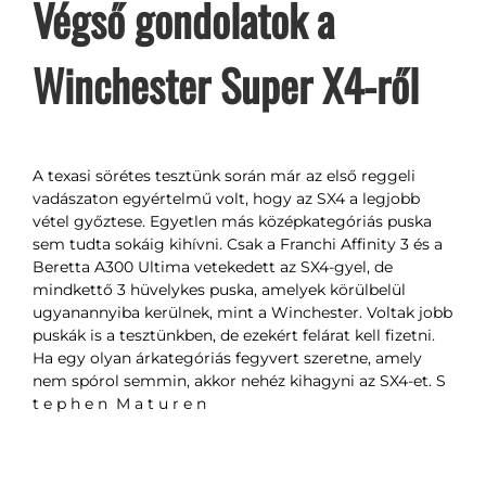
Végső gondolatok a
Winchester Super X4-ről
A texasi sörétes tesztünk során már az első reggeli
vadászaton egyértelmű volt, hogy az SX4 a legjobb
vétel győztese. Egyetlen más középkategóriás puska
sem tudta sokáig kihívni. Csak a Franchi Affinity 3 és a
Beretta A300 Ultima vetekedett az SX4-gyel, de
mindkettő 3 hüvelykes puska, amelyek körülbelül
ugyanannyiba kerülnek, mint a Winchester. Voltak jobb
puskák is a tesztünkben, de ezekért felárat kell fizetni.
Ha egy olyan árkategóriás fegyvert szeretne, amely
nem spórol semmin, akkor nehéz kihagyni az SX4-et. S
t e p h e n M a t u r e n