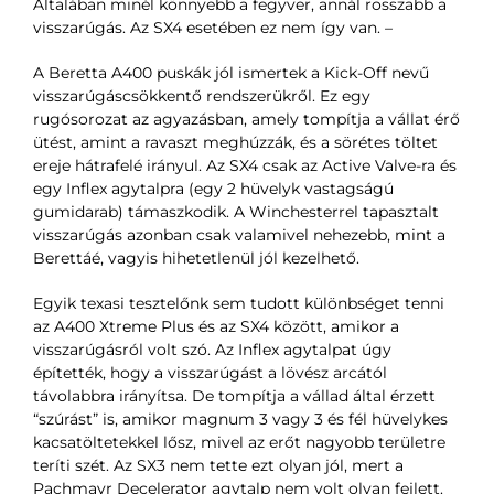
Általában minél könnyebb a fegyver, annál rosszabb a
visszarúgás. Az SX4 esetében ez nem így van.
–
A Beretta A400 puskák jól ismertek a Kick-Off nevű
visszarúgáscsökkentő rendszerükről. Ez egy
rugósorozat az agyazásban, amely tompítja a vállat érő
ütést, amint a ravaszt meghúzzák, és a sörétes töltet
ereje hátrafelé irányul. Az SX4 csak az Active Valve-ra és
egy Inflex agytalpra (egy 2 hüvelyk vastagságú
gumidarab) támaszkodik. A Winchesterrel tapasztalt
visszarúgás azonban csak valamivel nehezebb, mint a
Berettáé, vagyis hihetetlenül jól kezelhető.
Egyik texasi tesztelőnk sem tudott különbséget tenni
az A400 Xtreme Plus és az SX4 között, amikor a
visszarúgásról volt szó. Az Inflex agytalpat úgy
építették, hogy a visszarúgást a lövész arcától
távolabbra irányítsa. De tompítja a vállad által érzett
“szúrást” is, amikor magnum 3 vagy 3 és fél hüvelykes
kacsatöltetekkel lősz, mivel az erőt nagyobb területre
teríti szét. Az SX3 nem tette ezt olyan jól, mert a
Pachmayr Decelerator agytalp nem volt olyan fejlett.