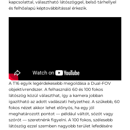
kapcsolattal, választható látószöggel, belső tárhellyel
és felhőalapú képtovábbítással érkezik.
A T16 egyik legérdekesebb megoldása a Dual-FOV
objektívrendszer. A felhasználó 60 és 100 fokos
látószög közül választhat, így a kamera jobban
igazítható az adott vadászati helyzethez. A szűkebb, 60
fokos nézet akkor lehet előnyös, ha egy jól
meghatározott pontot — például váltót, sózót vagy
szórót — szeretnénk figyelni. A 100 fokos, szélesebb
látószög ezzel szemben nagyobb terület lefedésére