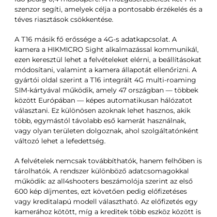
szenzor segíti, amelyek célja a pontosabb érzékelés és a
téves riasztások csökkentése.
A T16 másik fő erőssége a 4G-s adatkapcsolat. A
kamera a HIKMICRO Sight alkalmazással kommunikál,
ezen keresztül lehet a felvételeket elérni, a beállításokat
módosítani, valamint a kamera állapotát ellenőrizni. A
gyártói oldal szerint a T16 integrált 4G multi-roaming
SIM-kártyával működik, amely 47 országban — többek
között Európában — képes automatikusan hálózatot
választani. Ez különösen azoknak lehet hasznos, akik
több, egymástól távolabb eső kamerát használnak,
vagy olyan területen dolgoznak, ahol szolgáltatónként
változó lehet a lefedettség.
A felvételek nemcsak továbbíthatók, hanem felhőben is
tárolhatók. A rendszer különböző adatcsomagokkal
működik: az all4shooters beszámolója szerint az első
600 kép díjmentes, ezt követően pedig előfizetéses
vagy kreditalapú modell választható. Az előfizetés egy
kamerához kötött, míg a kreditek több eszköz között is