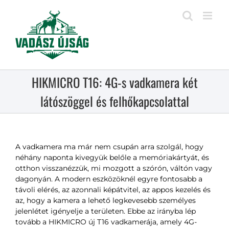
Kihagyás
HIKMICRO T16: 4G-s vadkamera két
látószöggel és felhőkapcsolattal
A vadkamera ma már nem csupán arra szolgál, hogy
néhány naponta kivegyük belőle a memóriakártyát, és
otthon visszanézzük, mi mozgott a szórón, váltón vagy
dagonyán. A modern eszközöknél egyre fontosabb a
távoli elérés, az azonnali képátvitel, az appos kezelés és
az, hogy a kamera a lehető legkevesebb személyes
jelenlétet igényelje a területen. Ebbe az irányba lép
tovább a HIKMICRO új T16 vadkamerája, amely 4G-