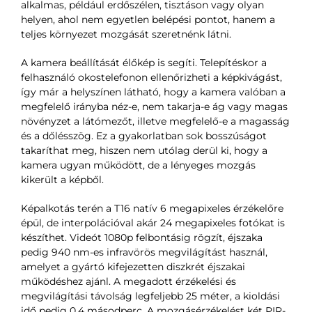
alkalmas, például erdőszélen, tisztáson vagy olyan
helyen, ahol nem egyetlen belépési pontot, hanem a
teljes környezet mozgását szeretnénk látni.
A kamera beállítását élőkép is segíti. Telepítéskor a
felhasználó okostelefonon ellenőrizheti a képkivágást,
így már a helyszínen látható, hogy a kamera valóban a
megfelelő irányba néz-e, nem takarja-e ág vagy magas
növényzet a látómezőt, illetve megfelelő-e a magasság
és a dőlésszög. Ez a gyakorlatban sok bosszúságot
takaríthat meg, hiszen nem utólag derül ki, hogy a
kamera ugyan működött, de a lényeges mozgás
kikerült a képből.
Képalkotás terén a T16 natív 6 megapixeles érzékelőre
épül, de interpolációval akár 24 megapixeles fotókat is
készíthet. Videót 1080p felbontásig rögzít, éjszaka
pedig 940 nm-es infravörös megvilágítást használ,
amelyet a gyártó kifejezetten diszkrét éjszakai
működéshez ajánl. A megadott érzékelési és
megvilágítási távolság legfeljebb 25 méter, a kioldási
idő pedig 0,4 másodperc. A mozgásérzékelést két PIR-