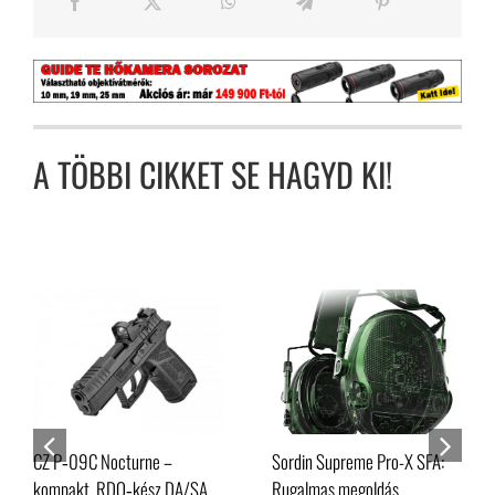
A TÖBBI CIKKET SE HAGYD KI!
CZ P‑09C Nocturne –
Sordin Supreme Pro-X SFA:
kompakt, RDO‑kész DA/SA
Rugalmas megoldás