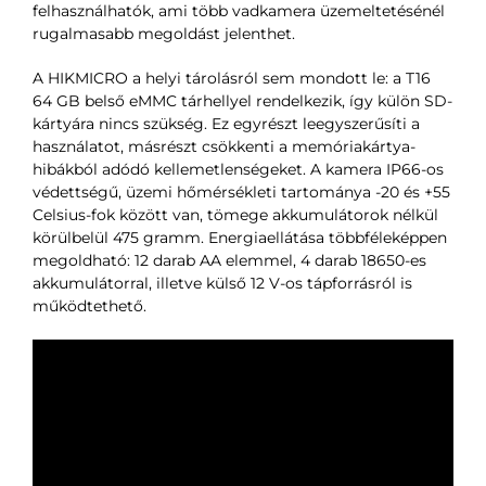
felhasználhatók, ami több vadkamera üzemeltetésénél
rugalmasabb megoldást jelenthet.
A HIKMICRO a helyi tárolásról sem mondott le: a T16
64 GB belső eMMC tárhellyel rendelkezik, így külön SD-
kártyára nincs szükség. Ez egyrészt leegyszerűsíti a
használatot, másrészt csökkenti a memóriakártya-
hibákból adódó kellemetlenségeket. A kamera IP66-os
védettségű, üzemi hőmérsékleti tartománya -20 és +55
Celsius-fok között van, tömege akkumulátorok nélkül
körülbelül 475 gramm. Energiaellátása többféleképpen
megoldható: 12 darab AA elemmel, 4 darab 18650-es
akkumulátorral, illetve külső 12 V-os tápforrásról is
működtethető.