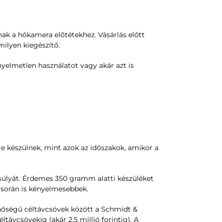
ak a hőkamera előtétekhez. Vásárlás előtt
rmilyen kiegészítő.
nyelmetlen használatot vagy akár azt is
re készülnek, mint azok az időszakok, amikor a
súlyát. Érdemes 350 gramm alatti készüléket
t során is kényelmesebbek.
minőségű céltávcsövek között a Schmidt &
távcsövekig (akár 2,5 millió forintig). A