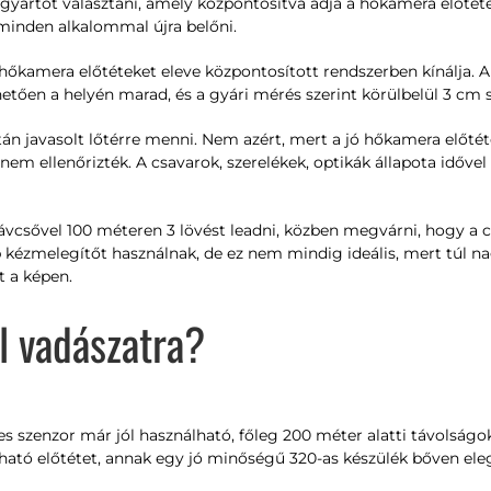
yártót választani, amely központosítva adja a hőkamera előtétet.
 minden alkalommal újra belőni.
hőkamera előtéteket eleve központosított rendszerben kínálja. A
lhetően a helyén marad, és a gyári mérés szerint körülbelül 3 cm 
án javasolt lőtérre menni. Nem azért, mert a jó hőkamera előtétet
m ellenőrizték. A csavarok, szerelékek, optikák állapota idővel 
csővel 100 méteren 3 lövést leadni, közben megvárni, hogy a cső
 kézmelegítőt használnak, de ez nem mindig ideális, mert túl na
t a képen.
ll vadászatra?
-es szenzor már jól használható, főleg 200 méter alatti távolságo
ható előtétet, annak egy jó minőségű 320-as készülék bőven ele