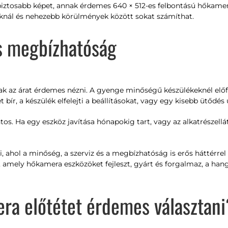
abiztosabb képet, annak érdemes 640 × 512-es felbontású hőkame
oknál és nehezebb körülmények között sokat számíthat.
és megbízhatóság
ak az árat érdemes nézni. A gyenge minőségű készülékeknél előfo
ír, a készülék elfelejti a beállításokat, vagy egy kisebb ütődés
ntos. Ha egy eszköz javítása hónapokig tart, vagy az alkatrészell
i, ahol a minőség, a szerviz és a megbízhatóság is erős háttérre
amely hőkamera eszközöket fejleszt, gyárt és forgalmaz, a han
ra előtétet érdemes választani