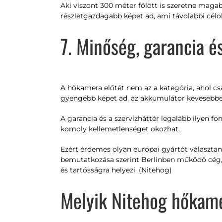
Aki viszont 300 méter fölött is szeretne mag
részletgazdagabb képet ad, ami távolabbi cél
7. Minőség, garancia 
A hőkamera előtét nem az a kategória, ahol cs
gyengébb képet ad, az akkumulátor kevesebbet b
A garancia és a szervizháttér legalább ilyen fo
komoly kellemetlenséget okozhat.
Ezért érdemes olyan európai gyártót választan
bemutatkozása szerint Berlinben működő cég, 
és tartósságra helyezi. (Nitehog)
Melyik Nitehog hőkame