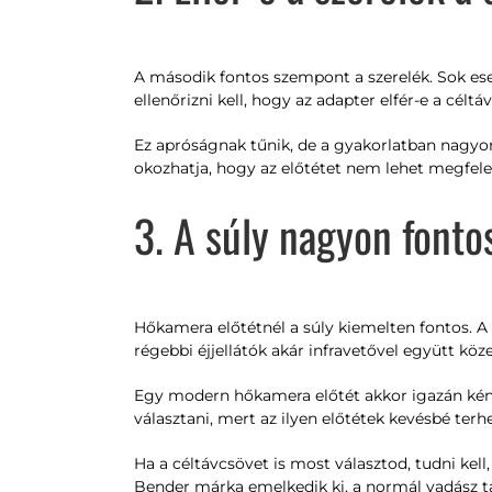
A második fontos szempont a szerelék. Sok es
ellenőrizni kell, hogy az adapter elfér-e a céltá
Ez apróságnak tűnik, de a gyakorlatban nagyon 
okozhatja, hogy az előtétet nem lehet megfelel
3. A súly nagyon fonto
Hőkamera előtétnél a súly kiemelten fontos. A
régebbi éjjellátók akár infravetővel együtt köze
Egy modern hőkamera előtét akkor igazán kény
választani, mert az ilyen előtétek kevésbé ter
Ha a céltávcsövet is most választod, tudni kel
Bender márka emelkedik ki, a normál vadász táv