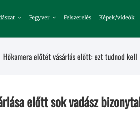
dászat
Fegyver
Felszerelés
Képek/videók
Hőkamera előtét vásárlás előtt: ezt tudnod kell
rlása előtt sok vadász bizonyta