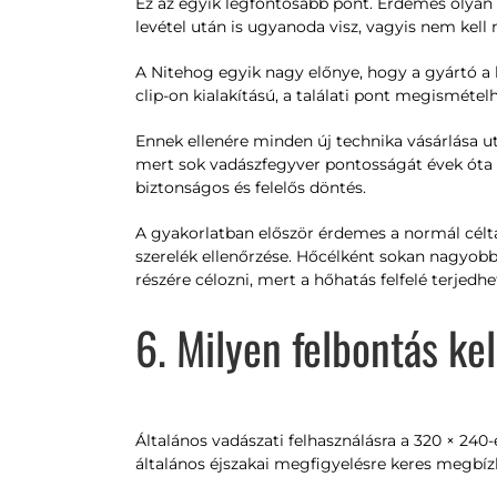
Ez az egyik legfontosabb pont. Érdemes olyan g
levétel után is ugyanoda visz, vagyis nem kell
A Nitehog egyik nagy előnye, hogy a gyártó a 
clip-on kialakítású, a találati pont megisméte
Ennek ellenére minden új technika vásárlása ut
mert sok vadászfegyver pontosságát évek óta ne
biztonságos és felelős döntés.
A gyakorlatban először érdemes a normál céltáv
szerelék ellenőrzése. Hőcélként sokan nagyobb
részére célozni, mert a hőhatás felfelé terjedhe
6. Milyen felbontás ke
Általános vadászati felhasználásra a 320 × 240
általános éjszakai megfigyelésre keres megbíz