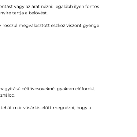
ntást vagy az árat nézni: legalább ilyen fontos
nyire tartja a belövést.
 rosszul megválasztott eszköz viszont gyenge
 nagyítású céltávcsöveknél gyakran előfordul,
sználod.
tehát már vásárlás előtt megnézni, hogy a