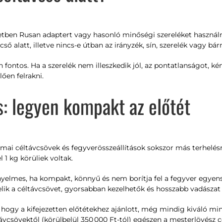
etben Rusan adaptert vagy hasonló minőségi szereléket használn
vcső alatt, illetve nincs-e útban az irányzék, sín, szerelék vagy bá
fontos. Ha a szerelék nem illeszkedik jól, az pontatlanságot, ké
ően felrakni.
s: legyen kompakt az előtét
 mai céltávcsövek és fegyverösszeállítások sokszor más terhelés
l 1 kg körüliek voltak.
elmes, ha kompakt, könnyű és nem borítja fel a fegyver egyen
helik a céltávcsövet, gyorsabban kezelhetők és hosszabb vadásza
l, hogy a kifejezetten előtétekhez ajánlott, még mindig kiváló 
csövektől (körülbelül 350 000 Ft-tól) egészen a mesterlövész cél