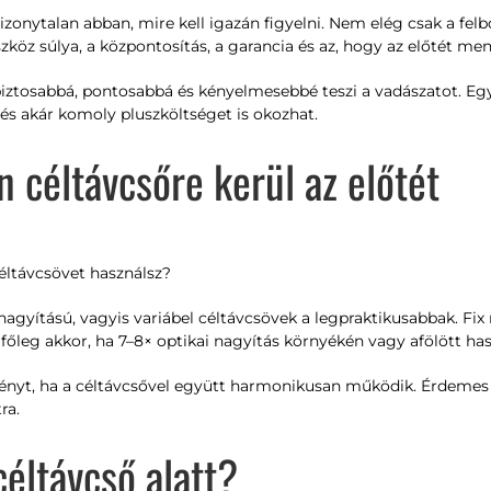
zonytalan abban, mire kell igazán figyelni. Nem elég csak a felbo
eszköz súlya, a központosítás, a garancia és az, hogy az előtét men
ztosabbá, pontosabbá és kényelmesebbé teszi a vadászatot. Egy
és akár komoly pluszköltséget is okozhat.
 céltávcsőre kerül az előtét
céltávcsövet használsz?
agyítású, vagyis variábel céltávcsövek a legpraktikusabbak. Fix
főleg akkor, ha 7–8× optikai nagyítás környékén vagy afölött ha
ényt, ha a céltávcsővel együtt harmonikusan működik. Érdemes 
ra.
céltávcső alatt?