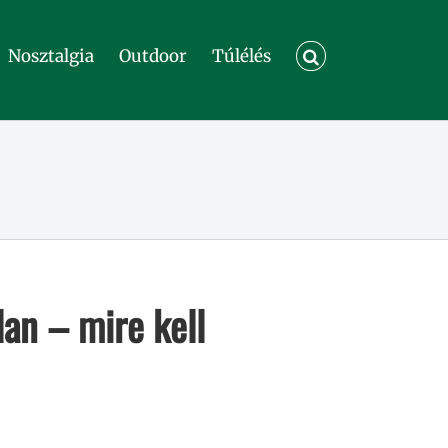
Nosztalgia
Outdoor
Túlélés
lan – mire kell