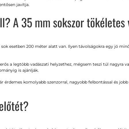
ntősen javítja.
ll? A 35 mm sokszor tökéletes 
sok esetben 200 méter alatt van. Ilyen távolságokra egy jó min
rős a legtöbb vadászati helyzethez, mégsem teszi túl nagyra v
mányig is ajánlják.
már érdemes komolyabb szenzorral, nagyobb felbontással és job
előtét?