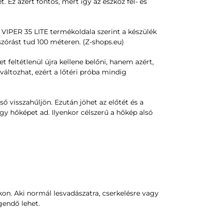
 Ez azért fontos, mert így az eszköz fel- és
 VIPER 35 LITE termékoldala szerint a készülék
szórást tud 100 méteren. (Z-shops.eu)
 feltétlenül újra kellene belőni, hanem azért,
változhat, ezért a lőtéri próba mindig
 visszahűljön. Ezután jöhet az előtét és a
gy hőképet ad. Ilyenkor célszerű a hőkép alsó
kon. Aki normál lesvadászatra, cserkelésre vagy
gendő lehet.