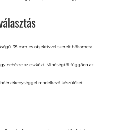
választás
őségű, 35 mm-es objektívvel szerelt hőkamera
agy nehézre az eszközt. Minőségtől függően az
b hőérzékenységgel rendelkező készüléket