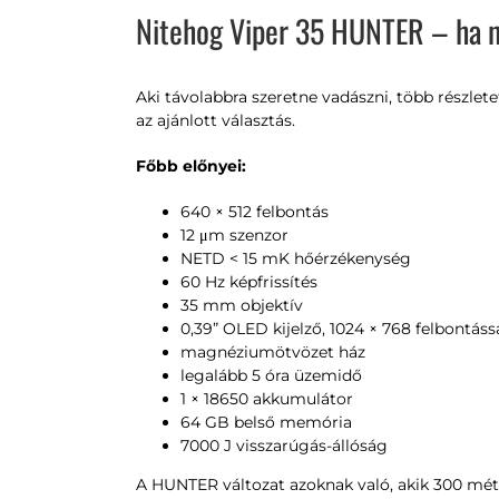
Nitehog Viper 35 HUNTER – ha n
Aki távolabbra szeretne vadászni, több részle
az ajánlott választás.
Főbb előnyei:
640 × 512 felbontás
12 μm szenzor
NETD < 15 mK hőérzékenység
60 Hz képfrissítés
35 mm objektív
0,39” OLED kijelző, 1024 × 768 felbontáss
magnéziumötvözet ház
legalább 5 óra üzemidő
1 × 18650 akkumulátor
64 GB belső memória
7000 J visszarúgás-állóság
A HUNTER változat azoknak való, akik 300 méte