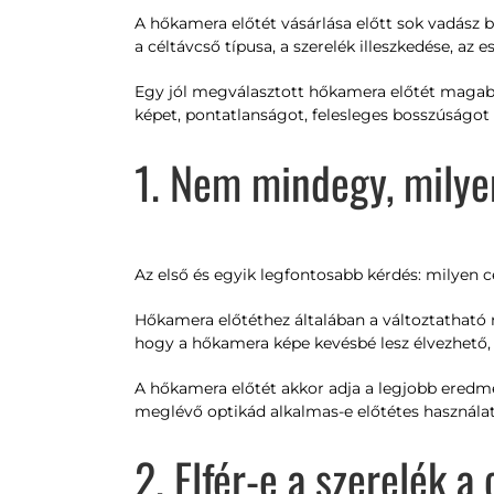
A hőkamera előtét vásárlása előtt sok vadász bi
a céltávcső típusa, a szerelék illeszkedése, az 
Egy jól megválasztott hőkamera előtét magabi
képet, pontatlanságot, felesleges bosszúságot 
1. Nem mindegy, milyen
Az első és egyik legfontosabb kérdés: milyen 
Hőkamera előtéthez általában a változtatható n
hogy a hőkamera képe kevésbé lesz élvezhető, 
A hőkamera előtét akkor adja a legjobb eredm
meglévő optikád alkalmas-e előtétes használat
2. Elfér-e a szerelék a 