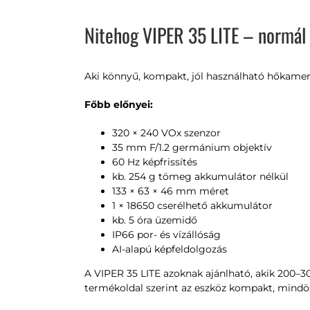
Nitehog VIPER 35 LITE – normál v
Aki könnyű, kompakt, jól használható hőkamera 
Főbb előnyei:
320 × 240 VOx szenzor
35 mm F/1.2 germánium objektív
60 Hz képfrissítés
kb. 254 g tömeg akkumulátor nélkül
133 × 63 × 46 mm méret
1 × 18650 cserélhető akkumulátor
kb. 5 óra üzemidő
IP66 por- és vízállóság
AI-alapú képfeldolgozás
A VIPER 35 LITE azoknak ajánlható, akik 200–
termékoldal szerint az eszköz kompakt, mindö