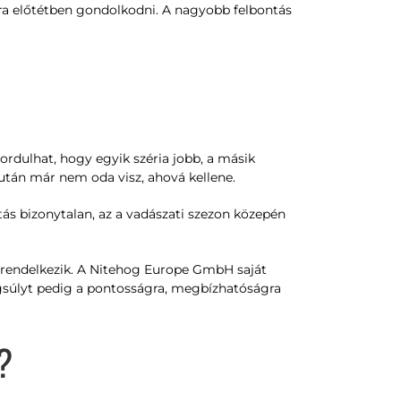
ra előtétben gondolkodni. A nagyobb felbontás
rdulhat, hogy egyik széria jobb, a másik
 után már nem oda visz, ahová kellene.
átás bizonytalan, az a vadászati szezon közepén
l rendelkezik. A Nitehog Europe GmbH saját
gsúlyt pedig a pontosságra, megbízhatóságra
?