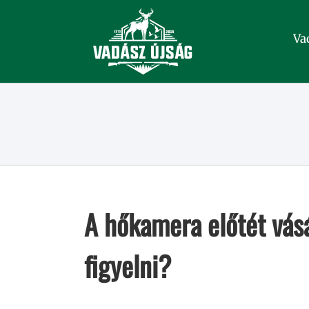
Kihagyás
Va
A hőkamera előtét vásá
figyelni?