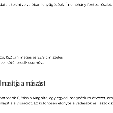
atait tekintve valóban lenyűgözőek. Íme néhány fontos részlet:
zú, 15,2 cm magas és 22,9 cm széles
el kötél prusik csomóval
lmasítja a mászást
ontosabb újítása a Magnite, egy egyedi magnézium ötvözet, am
pítja a vibrációt. Ez különösen előnyös a vadászok és íjászok s