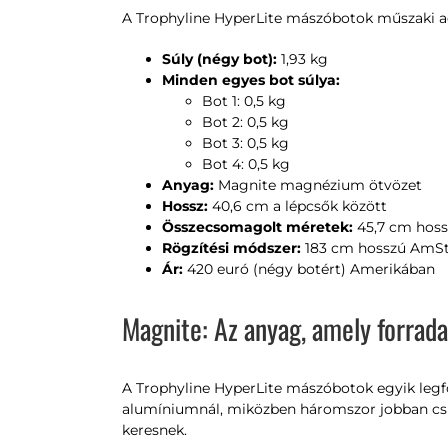
A Trophyline HyperLite mászóbotok műszaki ad
Súly (négy bot):
1,93 kg
Minden egyes bot súlya:
Bot 1: 0,5 kg
Bot 2: 0,5 kg
Bot 3: 0,5 kg
Bot 4: 0,5 kg
Anyag:
Magnite magnézium ötvözet
Hossz:
40,6 cm a lépcsők között
Összecsomagolt méretek:
45,7 cm hoss
Rögzítési módszer:
183 cm hosszú AmSte
Ár:
420 euró (négy botért) Amerikában
Magnite: Az anyag, amely forrada
A Trophyline HyperLite mászóbotok egyik legf
alumíniumnál, miközben háromszor jobban csilla
keresnek.