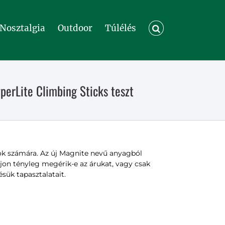
Nosztalgia
Outdoor
Túlélés
perLite Climbing Sticks teszt
ok számára. Az új Magnite nevű anyagból
on tényleg megérik-e az árukat, vagy csak
sük tapasztalatait.