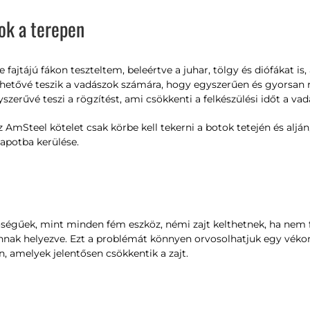
ok a terepen
fajtájú fákon teszteltem, beleértve a juhar, tölgy és diófákat is
hetővé teszik a vadászok számára, hogy egyszerűen és gyorsan r
szerűvé teszi a rögzítést, ami csökkenti a felkészülési időt a vad
AmSteel kötelet csak körbe kell tekerni a botok tetején és alján
lapotba kerülése.
ségűek, mint minden fém eszköz, némi zajt kelthetnek, ha nem 
nak helyezve. Ezt a problémát könnyen orvosolhatjuk egy vékon
, amelyek jelentősen csökkentik a zajt.
i