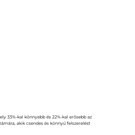
ely 33%-kal könnyebb és 22%-kal erősebb az
zámára, akik csendes és könnyű felszerelést