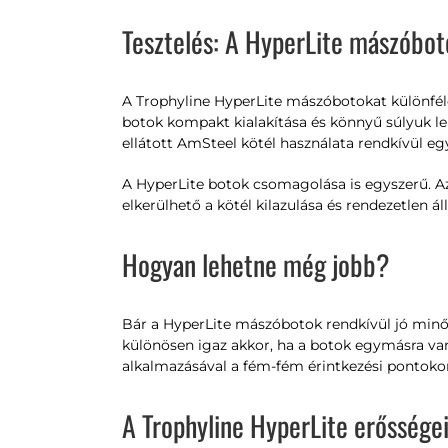
Tesztelés: A HyperLite mászóbot
A Trophyline HyperLite mászóbotokat különféle 
botok kompakt kialakítása és könnyű súlyuk le
ellátott AmSteel kötél használata rendkívül egy
A HyperLite botok csomagolása is egyszerű. Az 
elkerülhető a kötél kilazulása és rendezetlen ál
Hogyan lehetne még jobb?
Bár a HyperLite mászóbotok rendkívül jó minő
különösen igaz akkor, ha a botok egymásra van
alkalmazásával a fém-fém érintkezési pontokon
A Trophyline HyperLite erőssége