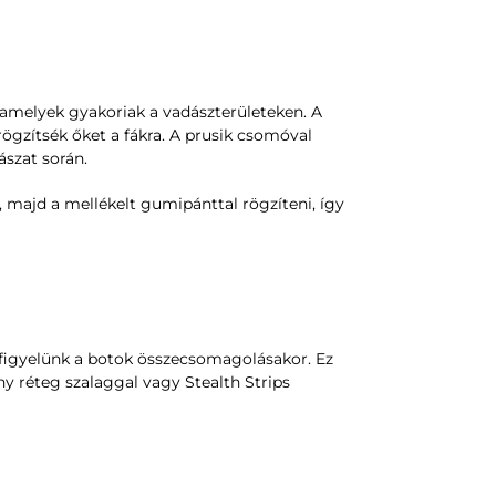
, amelyek gyakoriak a vadászterületeken. A
ögzítsék őket a fákra. A prusik csomóval
ászat során.
, majd a mellékelt gumipánttal rögzíteni, így
figyelünk a botok összecsomagolásakor. Ez
y réteg szalaggal vagy Stealth Strips