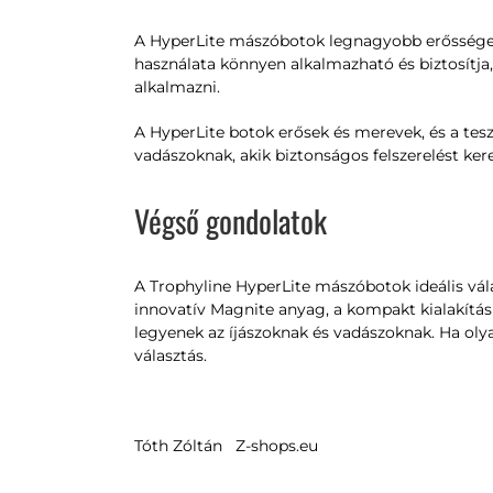
A HyperLite mászóbotok legnagyobb erőssége a
használata könnyen alkalmazható és biztosítja
alkalmazni.
A HyperLite botok erősek és merevek, és a te
vadászoknak, akik biztonságos felszerelést ker
Végső gondolatok
A Trophyline HyperLite mászóbotok ideális vála
innovatív Magnite anyag, a kompakt kialakítá
legyenek az íjászoknak és vadászoknak. Ha oly
választás.
Tóth Zóltán Z-shops.eu