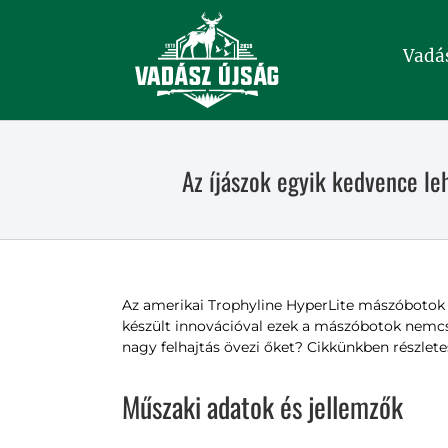
Kihagyás
Vadá
Az íjászok egyik kedvence le
Az amerikai Trophyline HyperLite mászóbotok 
készült innovációval ezek a mászóbotok nemcs
nagy felhajtás övezi őket? Cikkünkben részlet
Műszaki adatok és jellemzők