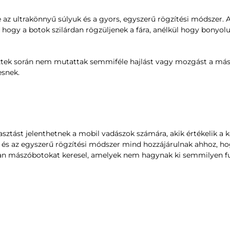
z ultrakönnyű súlyuk és a gyors, egyszerű rögzítési módszer. 
, hogy a botok szilárdan rögzüljenek a fára, anélkül hogy bonyol
sztek során nem mutattak semmiféle hajlást vagy mozgást a más
esnek.
sztást jelenthetnek a mobil vadászok számára, akik értékelik a k
s és az egyszerű rögzítési módszer mind hozzájárulnak ahhoz, h
an mászóbotokat keresel, amelyek nem hagynak ki semmilyen funk