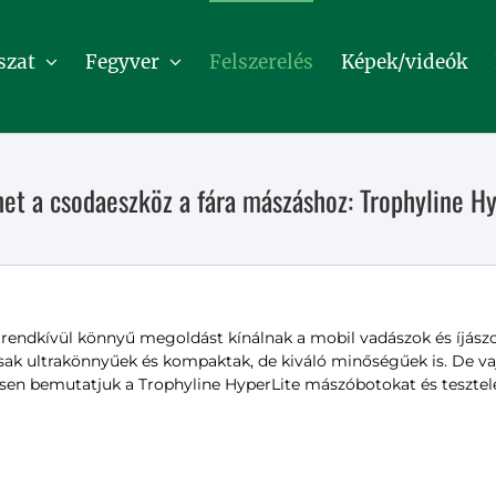
szat
Fegyver
Felszerelés
Képek/videók
het a csodaeszköz a fára mászáshoz: Trophyline Hy
rendkívül könnyű megoldást kínálnak a mobil vadászok és íjász
ak ultrakönnyűek és kompaktak, de kiváló minőségűek is. De vaj
esen bemutatjuk a Trophyline HyperLite mászóbotokat és tesztelé