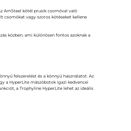
Az AmSteel kötél prusik csomóval való
ult csomókat vagy szoros kötéseket kellene
zás közben, ami különösen fontos azoknak a
önnyű felszerelést és a könnyű használatot. Az
ogy a HyperLite mászóbotok igazi kedvencei
ciót, a Trophyline HyperLite lehet az ideális