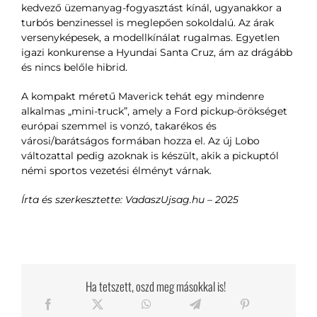
kedvező üzemanyag-fogyasztást kínál, ugyanakkor a
turbós benzinessel is meglepően sokoldalú. Az árak
versenyképesek, a modellkínálat rugalmas. Egyetlen
igazi konkurense a Hyundai Santa Cruz, ám az drágább
és nincs belőle hibrid.
A kompakt méretű Maverick tehát egy mindenre
alkalmas „mini-truck”, amely a Ford pickup-örökséget
európai szemmel is vonzó, takarékos és
városi/barátságos formában hozza el. Az új Lobo
változattal pedig azoknak is készült, akik a pickuptól
némi sportos vezetési élményt várnak.
Írta és szerkesztette: VadaszUjsag.hu – 2025
Ha tetszett, oszd meg másokkal is!