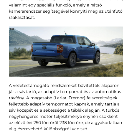
valamint egy speciális funkció, amely a hátsó
kamerarendszer segítségével könnyíti meg az utánfutó
ráakasztását.
A vezetéstámogató rendszereket bővítették: alapáron
jár a sávtartó, az adaptív tempomat és az automatikus
távfény. A magasabb (Lariat, Tremor) felszereltségek
fejlettebb adaptív tempomatot kapnak, amely tartja a
sáv közepét és a sebességet a táblák alapján. A turbós
négyhengeres motor teljesítménye enyhén csökkent
az előző évi 250 lóerőről 238 lóerőre, de a gyakorlatban
alig észrevehető különbségről van szó.