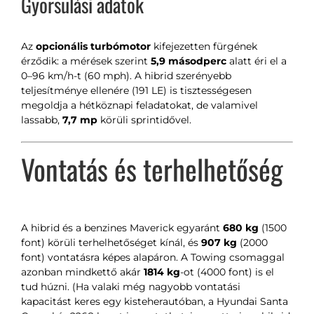
Gyorsulási adatok
Az
opcionális turbómotor
kifejezetten fürgének
érződik: a mérések szerint
5,9 másodperc
alatt éri el a
0–96 km/h-t (60 mph). A hibrid szerényebb
teljesítménye ellenére (191 LE) is tisztességesen
megoldja a hétköznapi feladatokat, de valamivel
lassabb,
7,7 mp
körüli sprintidővel.
Vontatás és terhelhetőség
A hibrid és a benzines Maverick egyaránt
680 kg
(1500
font) körüli terhelhetőséget kínál, és
907 kg
(2000
font) vontatásra képes alapáron. A Towing csomaggal
azonban mindkettő akár
1814 kg
-ot (4000 font) is el
tud húzni. (Ha valaki még nagyobb vontatási
kapacitást keres egy kisteherautóban, a Hyundai Santa