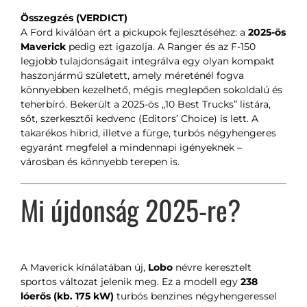
Összegzés (VERDICT)
A Ford kiválóan ért a pickupok fejlesztéséhez: a
2025-ös
Maverick
pedig ezt igazolja. A Ranger és az F-150
legjobb tulajdonságait integrálva egy olyan kompakt
haszonjármű született, amely méreténél fogva
könnyebben kezelhető, mégis meglepően sokoldalú és
teherbíró. Bekerült a 2025-ös „10 Best Trucks” listára,
sőt, szerkesztői kedvenc (Editors’ Choice) is lett. A
takarékos hibrid, illetve a fürge, turbós négyhengeres
egyaránt megfelel a mindennapi igényeknek –
városban és könnyebb terepen is.
Mi újdonság 2025-re?
A Maverick kínálatában új,
Lobo
névre keresztelt
sportos változat jelenik meg. Ez a modell egy
238
lóerős (kb. 175 kW)
turbós benzines négyhengeressel