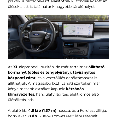
praktikus tárolórekeszt alakítottak ki, többek között az
ülések alatt is találhatunk nagyobb tárolóhelyet.
Az
XL
alapmodell puritán, de már tartalmaz
állítható
kormányt (dőlés és tengelyirány), távirányítós
központi zárat,
és a vezetőülés deréktámaszát is
állíthatjuk. A magasabb (XLT, Lariat) szinteken már
kényelmesebb extrákat kapunk:
kétzónás
klímavezérlés
, hangulatvilágítás, elektromos első
ülésállítás, stb.
A plató kb.
4,5 láb (1,37 m)
hosszú, és a Ford azt állítja,
hogy akár
18 db
120×240 cm-es (4×8 láb) rétegelt