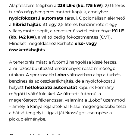
Alapfelszereltségben a
238 LE-s (kb. 175 kW)
, 2,0 literes
turbós négyhengeres motort kapjuk, amelyhez
nyolcfokozatú automata
társul. Opcionálisan elérhető
a
hibrid hajtás
: itt egy 2,5 literes benzinmotort egy
villanymotor segít, a rendszer összteljesítménye
191 LE
(kb. 142 kW)
, a váltó pedig fokozatmentes (CVT).
Mindkét megoldáshoz kérhető
első- vagy
összkerékhajtás
.
A teherbírás miatt a futómű hangolása kissé feszes,
ami rázósabb utazást eredményez rossz minőségű
utakon. A sportosabb
Lobo
változatban alap a turbós
benzines és az összkerékhajtás, de a nyolcfokozatú
helyett
hétfokozatú automatát
kapunk kormány
mögötti váltófülekkel. Az ültetett futómű, a
megerősített fékrendszer, valamint a „Lobo” üzemmód
– amely a kanyarkijáratoknál kissé megengedőbbé teszi
a hátsó tengelyt – igazi játékosságot csempész a
pickup élménybe.