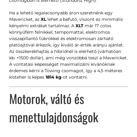
csomagban is elérhető (Standard, High).
Ha a lehető legalacsonyabb áron szeretnénk egy
Mavericket, az
XL
lehet a befutó, viszont ez minimális
kényelmi extrákat tartalmaz. A
XLT
már 17 colos
könnyűfém felnikkel, tempomattal, elektromos
visszapillantó tükrökkel és elektromosan zárható
platóajtóval érkezik, így kiváló ár-érték arányú ajánlat.
Az összkerékhajtás a hibridnél is elérhető (várhatóan
kb. +1500 dollár), ami még vonzóbbá teszi a Mavericket.
A vontatási képességet maximalizálni kívánóknak
érdemes kérni a Towing csomagot, így a 4,5 méteres
kisteher is képes
1814 kg
-ot vontatni.
Motorok, váltó és
menettulajdonságok