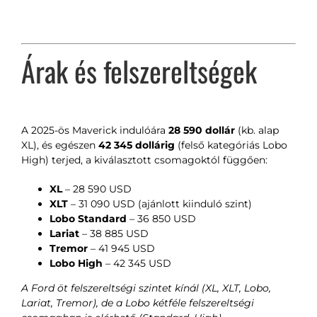
Árak és felszereltségek
A 2025-ös Maverick indulóára
28 590 dollár
(kb. alap
XL), és egészen
42 345 dollárig
(felső kategóriás Lobo
High) terjed, a kiválasztott csomagoktól függően:
XL
– 28 590 USD
XLT
– 31 090 USD (ajánlott kiinduló szint)
Lobo Standard
– 36 850 USD
Lariat
– 38 885 USD
Tremor
– 41 945 USD
Lobo High
– 42 345 USD
A Ford öt felszereltségi szintet kínál (XL, XLT, Lobo,
Lariat, Tremor), de a Lobo kétféle felszereltségi