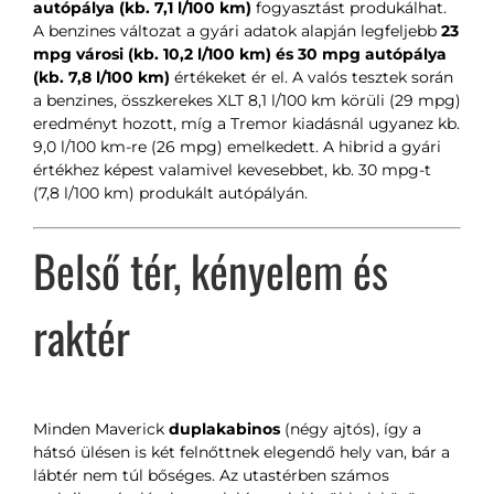
autópálya (kb. 7,1 l/100 km)
fogyasztást produkálhat.
A benzines változat a gyári adatok alapján legfeljebb
23
mpg városi (kb. 10,2 l/100 km) és 30 mpg autópálya
(kb. 7,8 l/100 km)
értékeket ér el. A valós tesztek során
a benzines, összkerekes XLT 8,1 l/100 km körüli (29 mpg)
eredményt hozott, míg a Tremor kiadásnál ugyanez kb.
9,0 l/100 km-re (26 mpg) emelkedett. A hibrid a gyári
értékhez képest valamivel kevesebbet, kb. 30 mpg-t
(7,8 l/100 km) produkált autópályán.
Belső tér, kényelem és
raktér
Minden Maverick
duplakabinos
(négy ajtós), így a
hátsó ülésen is két felnőttnek elegendő hely van, bár a
lábtér nem túl bőséges. Az utastérben számos