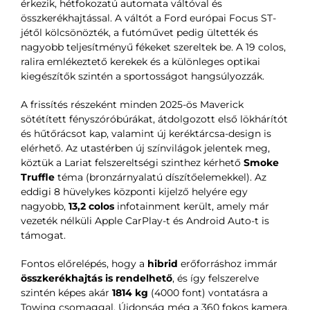
érkezik, hétfokozatú automata váltóval és
összkerékhajtással. A váltót a Ford európai Focus ST-
jétől kölcsönözték, a futóművet pedig ültették és
nagyobb teljesítményű fékeket szereltek be. A 19 colos,
ralira emlékeztető kerekek és a különleges optikai
kiegészítők szintén a sportosságot hangsúlyozzák.
A frissítés részeként minden 2025-ös Maverick
sötétített fényszóróbúrákat, átdolgozott első lökhárítót
és hűtőrácsot kap, valamint új keréktárcsa-design is
elérhető. Az utastérben új színvilágok jelentek meg,
köztük a Lariat felszereltségi szinthez kérhető
Smoke
Truffle
téma (bronzárnyalatú díszítőelemekkel). Az
eddigi 8 hüvelykes központi kijelző helyére egy
nagyobb,
13,2 colos
infotainment került, amely már
vezeték nélküli Apple CarPlay-t és Android Auto-t is
támogat.
Fontos előrelépés, hogy a
hibrid
erőforráshoz immár
összkerékhajtás is rendelhető
, és így felszerelve
szintén képes akár
1814 kg
(4000 font) vontatásra a
Towing csomaggal. Újdonság még a 360 fokos kamera,