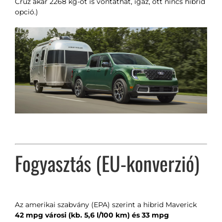
Cruz akár 2268 kg-ot is vontathat, igaz, ott nincs hibrid
opció.)
Fogyasztás (EU-konverzió)
Az amerikai szabvány (EPA) szerint a hibrid Maverick
42 mpg városi (kb. 5,6 l/100 km) és 33 mpg